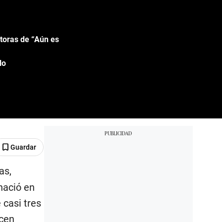
ctoras de “Aún es
lo
Guardar
as,
nació en
 casi tres
ucen