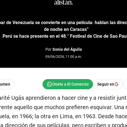
alistan.
r de Venezuela se convierte en una película: hablan las dire
de noche en Caracas”
Perú se hace presente en el 48.° Festival de Cine de Sao Pau
Por
Sonia del Águila
09/06/2026, 11:00 a.m.
sumen
Seguir en
rité Ugás aprendieron a hacer cine y a resistir junt
frente aquello que muchos prefieren esquivar. Una 
la, en 1966; la otra en Lima, en 1963. Desde hace
a dirección de sus películas, pero escriben y prod