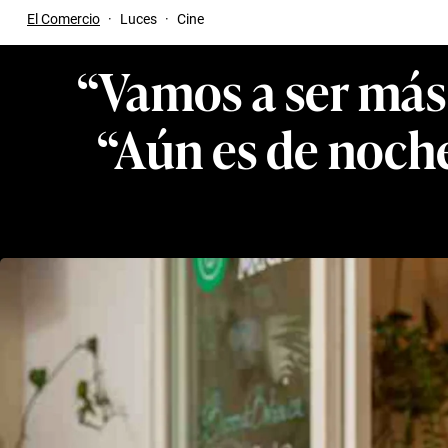
El Comercio
·
Luces
·
Cine
“Vamos a ser más 
“Aún es de noche