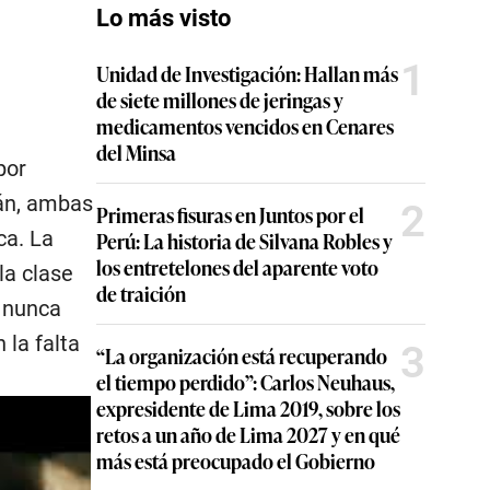
Lo más visto
1
Unidad de Investigación: Hallan más
de siete millones de jeringas y
medicamentos vencidos en Cenares
del Minsa
por
ián, ambas
2
Primeras fisuras en Juntos por el
ca. La
Perú: La historia de Silvana Robles y
los entretelones del aparente voto
la clase
de traición
a nunca
la falta
3
“La organización está recuperando
el tiempo perdido”: Carlos Neuhaus,
expresidente de Lima 2019, sobre los
retos a un año de Lima 2027 y en qué
más está preocupado el Gobierno