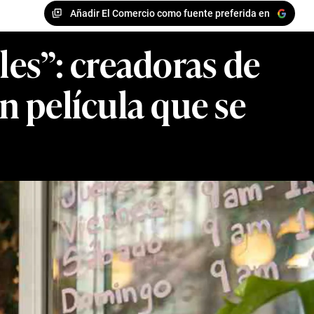
Añadir El Comercio como fuente preferida en
les”: creadoras de
n película que se