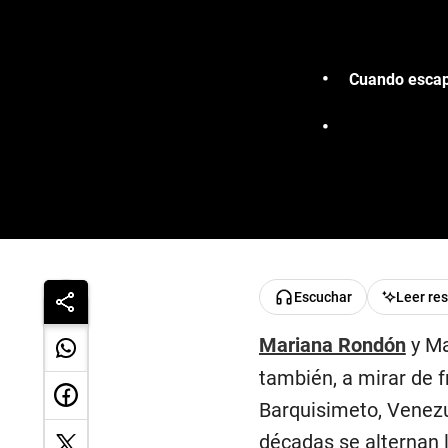
Cuando escapa
Escuchar
Leer re
Mariana Rondón
y Ma
también, a mirar de 
Barquisimeto, Venezue
décadas se alternan l