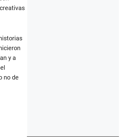
 creativas
istorias
hicieron
ían y a
el
o no de