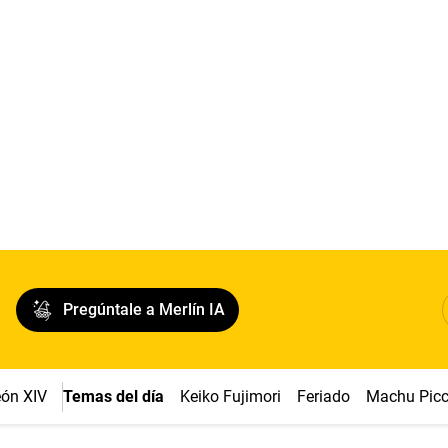
Pregúntale a Merlín IA
ón XIV
Temas del día
Keiko Fujimori
Feriado
Machu Pic