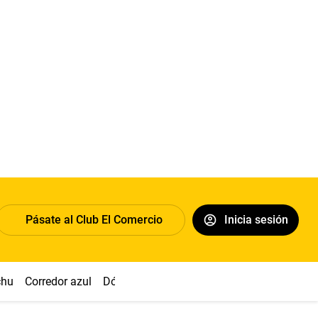
Pásate al Club El Comercio
Inicia sesión
chu
Corredor azul
Dólar
Congreso
Nasca
Acuña
Toled