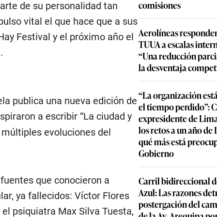
comisiones
arte de su personalidad tan
pulso vital el que hace que a sus
Aerolíneas responden
Hay Festival y el próximo año el
TUUA a escalas inter
.
“Una reducción parcia
la desventaja compet
“La organización est
ela publica una nueva edición de
el tiempo perdido”: 
spiraron a escribir “La ciudad y
expresidente de Lima
los retos a un año de
 múltiples evoluciones del
qué más está preocu
Gobierno
e fuentes que conocieron a
Carril bidireccional 
Azul: Las razones detr
r, ya fallecidos: Víctor Flores
postergación del cam
 el psiquiatra Max Silva Tuesta,
de la Av. Arequipa por