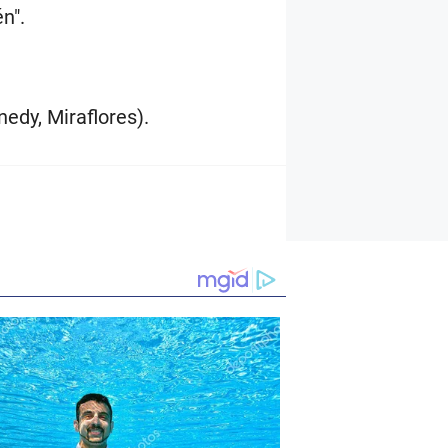
n".
edy, Miraflores).