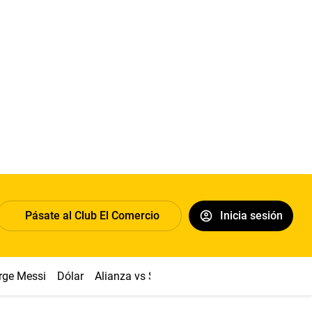
Pásate al Club El Comercio
Inicia sesión
rge Messi
Dólar
Alianza vs Sport Boys
Papa León XIV
Co