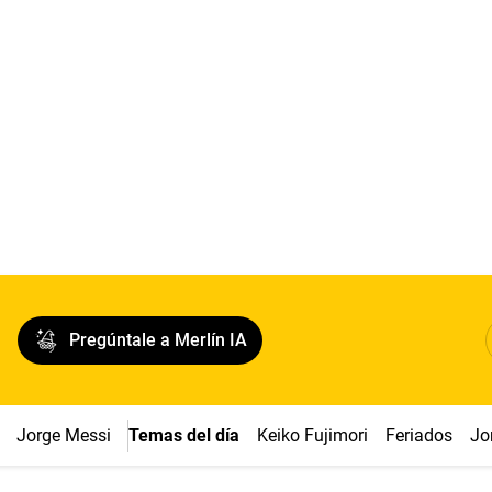
Pregúntale a Merlín IA
Jorge Messi
Temas del día
Keiko Fujimori
Feriados
Jo