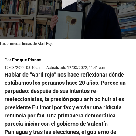
0
Las primeras líneas de Abril Rojo
seconds
of
1
Por
Enrique Planas
minute,
27
12/03/2022, 08:40 a.m. | Actualizado 12/03/2022, 11:41 a.m.
seconds
Hablar de “Abril rojo” nos hace reflexionar dónde
estábamos los peruanos hace 20 años. Parece un
parpadeo: después de sus intentos re-
reeleccionistas, la presión popular hizo huir al ex
presidente Fujimori por fax y enviar una ridícula
renuncia por fax. Una primavera democrática
parecía iniciar con el gobierno de Valentín
Paniagua y tras las elecciones, el gobierno de