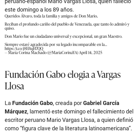
peruano-español Mario Vargas Llosa, quien falleció
este domingo a los 89 años.
Queridos Álvaro, toda la familia y amigos de Don Mario,
Reciban el profundo cariño del pueblo de Venezuela, que tanto lo admiró y
quiso.
Don Mario fue un ciudadano universal y excepcional, un gran Maestro.
Siempre estaré agradecida por su legado incomparable en la…
https://t.co/j8EftqH7QQ
— María Corina Machado (@MariaCorinaYA)
April 14, 2025
Fundación Gabo elogia a Vargas
Llosa
La
Fundación Gabo
, creada por
Gabriel García
Márquez
, lamentó este domingo el fallecimiento del
escritor peruano Mario Vargas Llosa, a quien definió
como “figura clave de la literatura latinoamericana”.