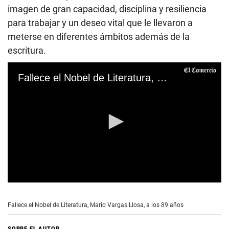
imagen de gran capacidad, disciplina y resiliencia
para trabajar y un deseo vital que le llevaron a
meterse en diferentes ámbitos además de la
escritura.
Fallece el Nobel de Literatura, Mario Vargas Llosa, a los 89 años
0
s
e
Fallece el Nobel de Literatura, Mario Vargas Llosa, a los 89 años
c
o
n
SOBRE EL AUTOR