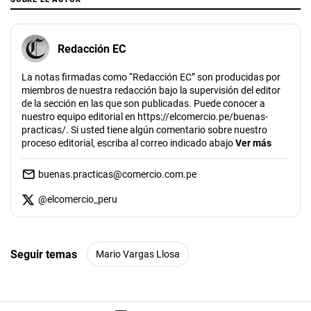
d
s
o
f
Redacción EC
4
m
i
La notas firmadas como “Redacción EC” son producidas por
n
miembros de nuestra redacción bajo la supervisión del editor
u
de la sección en las que son publicadas. Puede conocer a
t
nuestro equipo editorial en https://elcomercio.pe/buenas-
e
s
practicas/. Si usted tiene algún comentario sobre nuestro
,
proceso editorial, escriba al correo indicado abajo
Ver más
4
5
s
buenas.practicas@comercio.com.pe
e
c
@
elcomercio_peru
o
n
d
s
Seguir temas
Mario Vargas Llosa