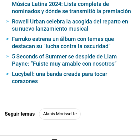
Música Latina 2024: Lista completa de
1
m
nominados y dónde se transmitió la premiación
i
n
Rowell Urban celebra la acogida del reparto en
u
su nuevo lanzamiento musical
t
e
Farruko estrena un álbum con temas que
,
5
destacan su “lucha contra la oscuridad”
9
s
5 Seconds of Summer se despide de Liam
e
Payne: “Fuiste muy amable con nosotros”
c
o
Lucybell: una banda creada para tocar
n
d
corazones
s
Seguir temas
Alanis Morissette