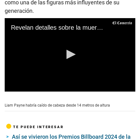
como una de las figuras más influyentes de su
generación.
Revelan detalles sobre la muerte de Liam Payne
0
s
e
Liam Payne habría caído de cabeza desde 14 metros de altura
c
o
n
d
TE PUEDE INTERESAR
s
o
Así se vivieron los Premios Billboard 2024 de la
f