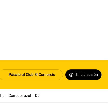
Pásate al Club El Comercio
Inicia sesión
chu
Corredor azul
Dólar
Congreso
Nasca
Acuña
Toled