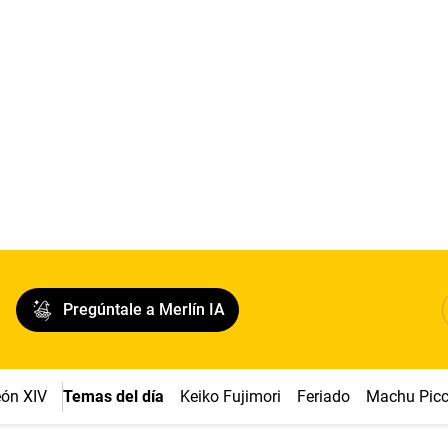
Pregúntale a Merlín IA
ón XIV
Temas del día
Keiko Fujimori
Feriado
Machu Pic