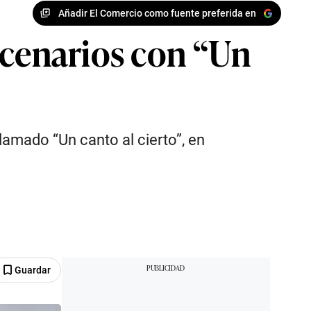
Añadir El Comercio como fuente preferida en
scenarios con “Un
amado “Un canto al cierto”, en
Guardar