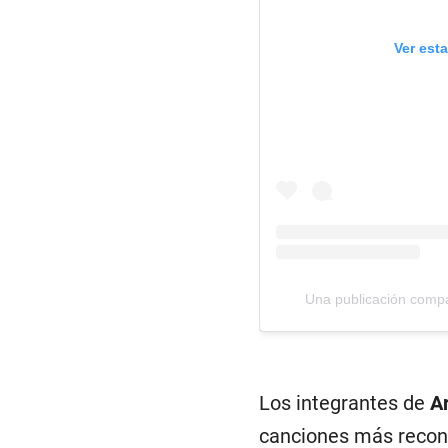
Ver est
Una publicación compa
Los integrantes de
A
canciones más recono