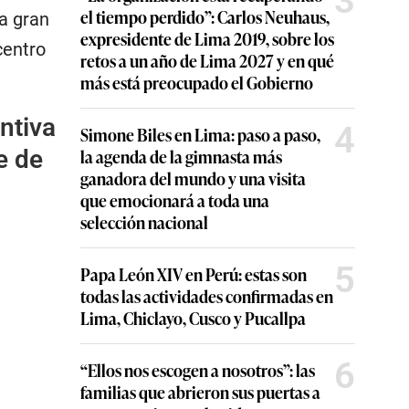
3
el tiempo perdido”: Carlos Neuhaus,
a gran
expresidente de Lima 2019, sobre los
centro
retos a un año de Lima 2027 y en qué
más está preocupado el Gobierno
ntiva
4
Simone Biles en Lima: paso a paso,
la agenda de la gimnasta más
e de
ganadora del mundo y una visita
que emocionará a toda una
selección nacional
5
Papa León XIV en Perú: estas son
todas las actividades confirmadas en
Lima, Chiclayo, Cusco y Pucallpa
6
“Ellos nos escogen a nosotros”: las
familias que abrieron sus puertas a