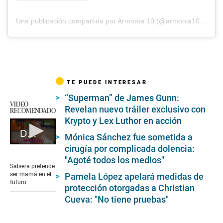
Una publicación compartida por Armonía 10 (@armonia10oficial)
TE PUEDE INTERESAR
“Superman” de James Gunn:
VIDEO
Revelan nuevo tráiler exclusivo con
RECOMENDADO
Krypto y Lex Luthor en acción
Daniela Darcourt congela óvulos
Mónica Sánchez fue sometida a
0
cirugía por complicada dolencia:
seconds
"Agoté todos los medios"
of
Salsera pretende
2
ser mamá en el
Pamela López apelará medidas de
minutes,
futuro
protección otorgadas a Christian
41
seconds
Cueva: "No tiene pruebas"