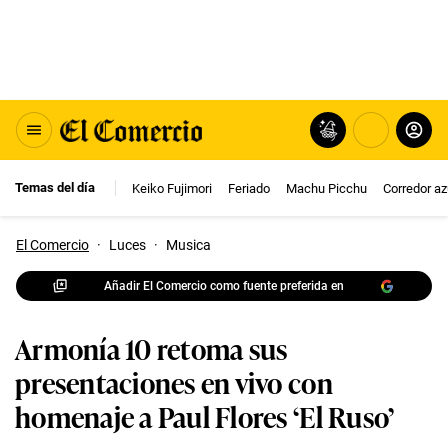
Temas del día
Keiko Fujimori
Feriado
Machu Picchu
Corredor az
El Comercio
·
Luces
·
Musica
Añadir El Comercio como fuente preferida en
Armonía 10 retoma sus
presentaciones en vivo con
homenaje a Paul Flores ‘El Ruso’