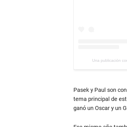
Una publicación c
Pasek y Paul son cono
tema principal de es
ganó un Oscar y un G
Ese mismo año tambié