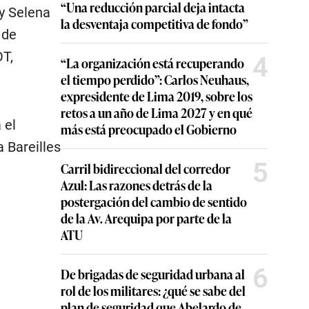
“Una reducción parcial deja intacta
y Selena
la desventaja competitiva de fondo”
 de
OT,
4
“La organización está recuperando
el tiempo perdido”: Carlos Neuhaus,
expresidente de Lima 2019, sobre los
retos a un año de Lima 2027 y en qué
 el
más está preocupado el Gobierno
 Bareilles
5
Carril bidireccional del corredor
Azul: Las razones detrás de la
postergación del cambio de sentido
de la Av. Arequipa por parte de la
ATU
6
De brigadas de seguridad urbana al
rol de los militares: ¿qué se sabe del
plan de seguridad que Abelardo de