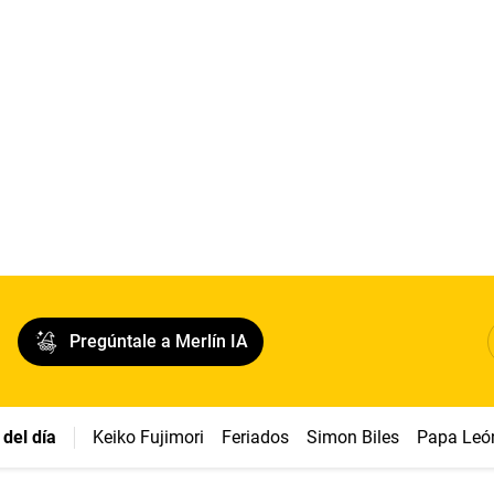
Pregúntale a Merlín IA
del día
Keiko Fujimori
Feriados
Simon Biles
Papa Leó