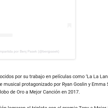
ompartida por Benj Pasek (@benjpasek)
cidos por su trabajo en películas como ‘La La Lan
te musical protagonizado por Ryan Goslin y Emma 
lobo de Oro a Mejor Canción en 2017.
n lograron el triplete con el premio Tony a Mejor