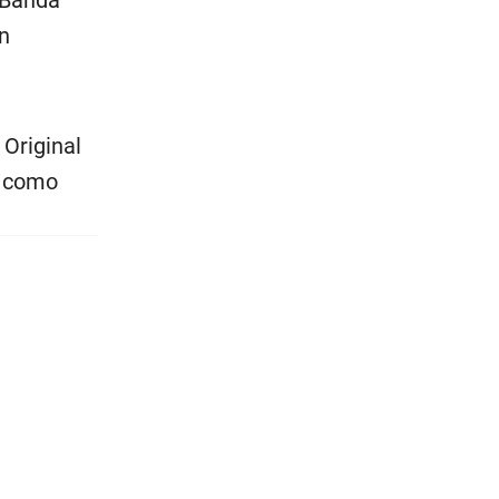
n
Original
l como