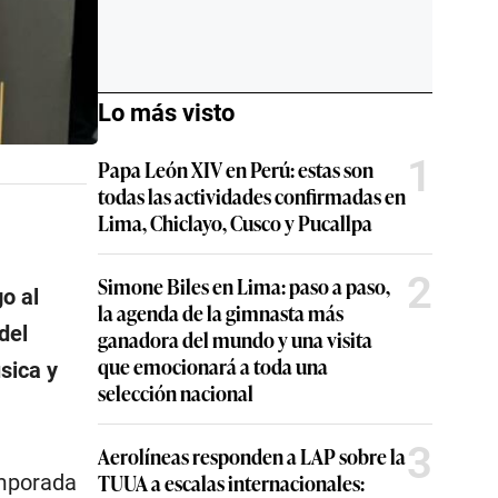
Lo más visto
1
Papa León XIV en Perú: estas son
todas las actividades confirmadas en
Lima, Chiclayo, Cusco y Pucallpa
2
Simone Biles en Lima: paso a paso,
o al
la agenda de la gimnasta más
del
ganadora del mundo y una visita
que emocionará a toda una
sica y
selección nacional
3
Aerolíneas responden a LAP sobre la
TUUA a escalas internacionales:
emporada