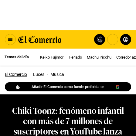
Temas del día
Keiko Fujimori
Feriado
Machu Picchu
Corredor az
El Comercio
·
Luces
·
Musica
Añadir El Comercio como fuente preferida en
Chiki Toonz: fenómeno infantil
con más de 7 millones de
suscriptores en YouTube lanza