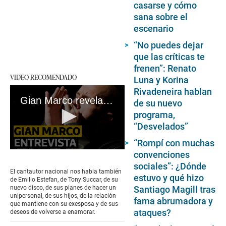
casarse y cómo
sana sobre el
escenario
“No puedes dejar
que las críticas te
frenen”: Renato
VIDEO RECOMENDADO
Luna y Korina
Rivadeneira hablan
Gian Marco revela la fecha de su concierto por sus 3 décadas de trayectoria artística
de su nuevo
programa,
“Desvelados”
“Rompí con muchas
0
convenciones
seconds
sociales”: ¿Dónde
of
El cantautor nacional nos habla también
14
estuvo y qué hizo
de Emilio Estefan, de Tony Succar, de su
minutes,
nuevo disco, de sus planes de hacer un
Santiago Magill tras
37
unipersonal, de sus hijos, de la relación
fama abrumadora y
seconds
que mantiene con su exesposa y de sus
ataques?
deseos de volverse a enamorar.