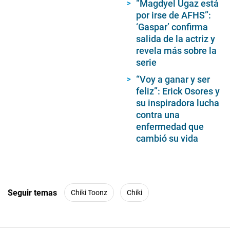
“Magdyel Ugaz está
por irse de AFHS”:
‘Gaspar’ confirma
salida de la actriz y
revela más sobre la
serie
“Voy a ganar y ser
feliz”: Erick Osores y
su inspiradora lucha
contra una
enfermedad que
cambió su vida
Seguir temas
Chiki Toonz
Chiki