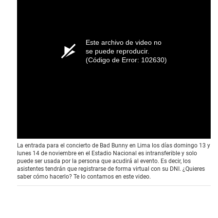
Este archivo de video no
se puede reproducir.
(Código de Error: 102630)
La entrada para el concierto de Bad Bunny en Lima los días domingo 13 y
lunes 14 de noviembre en el Estadio Nacional es intransferible y solo
puede ser usada por la persona que acudirá al evento. Es decir, los
asistentes tendrán que registrarse de forma virtual con su DNI. ¿Quieres
saber cómo hacerlo? Te lo contamos en este video.