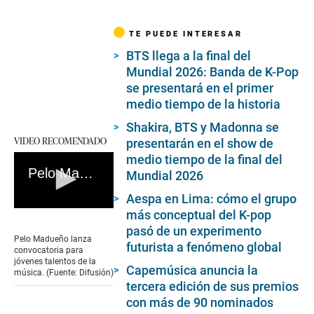
TE PUEDE INTERESAR
BTS llega a la final del
Mundial 2026: Banda de K-Pop
se presentará en el primer
medio tiempo de la historia
Shakira, BTS y Madonna se
VIDEO RECOMENDADO
presentarán en el show de
medio tiempo de la final del
Pelo Madueño lanza convocatoria para jóvenes talentos de la música. (Fuente: Difusión)
Mundial 2026
Aespa en Lima: cómo el grupo
0
más conceptual del K-pop
seconds
pasó de un experimento
of
Pelo Madueño lanza
futurista a fenómeno global
1
convocatoria para
minute,
jóvenes talentos de la
Capemúsica anuncia la
38
música. (Fuente: Difusión)
seconds
tercera edición de sus premios
con más de 90 nominados