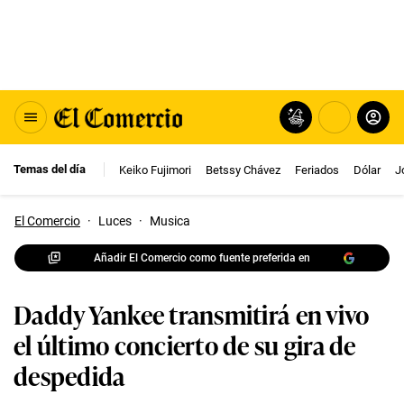
Temas del día
Keiko Fujimori
Betssy Chávez
Feriados
Dólar
J
El Comercio
·
Luces
·
Musica
Añadir El Comercio como fuente preferida en
Daddy Yankee transmitirá en vivo
el último concierto de su gira de
despedida