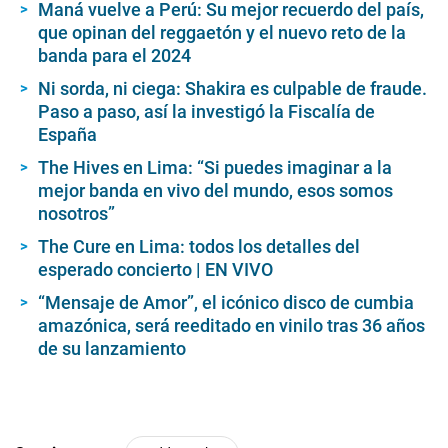
Maná vuelve a Perú: Su mejor recuerdo del país,
m
que opinan del reggaetón y el nuevo reto de la
i
n
banda para el 2024
u
t
Ni sorda, ni ciega: Shakira es culpable de fraude.
e
Paso a paso, así la investigó la Fiscalía de
s
,
España
1
3
The Hives en Lima: “Si puedes imaginar a la
s
mejor banda en vivo del mundo, esos somos
e
c
nosotros”
o
n
The Cure en Lima: todos los detalles del
d
esperado concierto | EN VIVO
s
“Mensaje de Amor”, el icónico disco de cumbia
amazónica, será reeditado en vinilo tras 36 años
de su lanzamiento