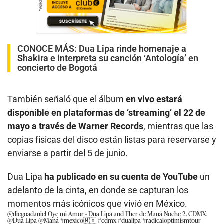
CONOCE MÁS:
Dua Lipa rinde homenaje a
Shakira e interpreta su canción ‘Antología’ en
concierto de Bogotá
También señaló que el álbum
en vivo estará
disponible en plataformas de ‘streaming’ el 22 de
mayo a través de Warner Records
, mientras que las
copias físicas del disco están listas para reservarse y
enviarse a partir del 5 de junio.
Dua Lipa
ha publicado en su cuenta de YouTube
un
adelanto de la cinta, en donde se capturan los
momentos más icónicos que vivió en México.
@diegoadaniel
Oye mi Amor - Dua Lipa and Fher de Maná Noche 2. CDMX.
@Dua Lipa @Maná
#mexico🇲🇽
#cdmx
#dualipa
#radicaloptimismtour