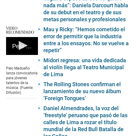
nada más”: Daniela Darcourt habla
de su debut en el teatro y de sus
metas personales y profesionales
VIDEO
Mau y Ricky: “Hemos cometido el
RECOMENDADO
error de permitir que la industria
entre a los ensayos. No se vuelve a
Pelo Madueño lanza convocatoria para jóvenes talentos de la música. (Fuente: Difusión)
repetir”
0
Midori regresa: una vida dedicada
seconds
al violín llega al Teatro Municipal
of
Pelo Madueño
1
de Lima
lanza convocatoria
minute,
para jóvenes
38
talentos de la
The Rolling Stones confirman el
seconds
música. (Fuente:
lanzamiento de su nuevo álbum
Difusión)
‘Foreign Tongues’
Daniel Almendrades, la voz del
‘freestyle’ peruano que pasó de las
calles de Lima a rozar el título
mundial de la Red Bull Batalla de