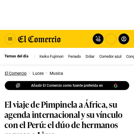
Temas del día
Keiko Fujimori
Feriado
Dólar
Corredor azul
Con
El Comercio
·
Luces
·
Musica
Añadir El Comercio como fuente preferida en
El viaje de Pimpinela a África, su
agenda internacional y su vínculo
con el Perú: el dúo de hermanos