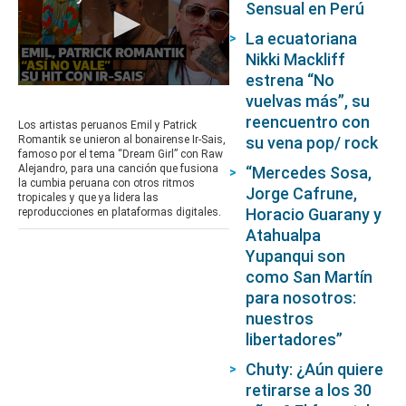
Sensual en Perú
La ecuatoriana
Nikki Mackliff
estrena “No
0
vuelvas más”, su
seconds
reencuentro con
of
Los artistas peruanos Emil y Patrick
32
su vena pop/ rock
Romantik se unieron al bonairense Ir-Sais,
minutes,
famoso por el tema “Dream Girl” con Raw
6
Alejandro, para una canción que fusiona
“Mercedes Sosa,
seconds
la cumbia peruana con otros ritmos
Jorge Cafrune,
tropicales y que ya lidera las
Horacio Guarany y
reproducciones en plataformas digitales.
Atahualpa
Yupanqui son
como San Martín
para nosotros:
nuestros
libertadores”
Chuty: ¿Aún quiere
retirarse a los 30