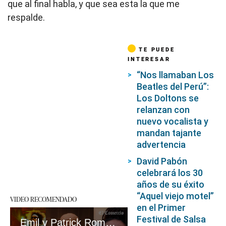
que al final habla, y que sea esta la que me
respalde.
TE PUEDE
INTERESAR
“Nos llamaban Los
Beatles del Perú”:
Los Doltons se
relanzan con
nuevo vocalista y
mandan tajante
advertencia
David Pabón
celebrará los 30
años de su éxito
“Aquel viejo motel”
VIDEO RECOMENDADO
en el Primer
Festival de Salsa
Emil y Patrick Romantik hablan de “Así no vale”, su hit con Ir-Sais