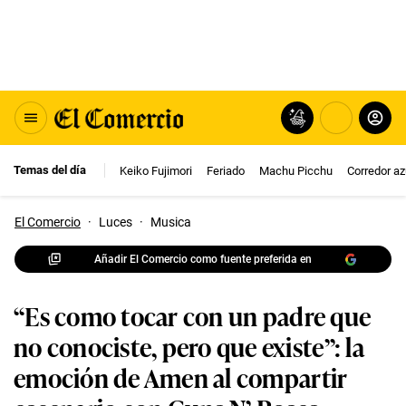
Temas del día
Keiko Fujimori
Feriado
Machu Picchu
Corredor az
El Comercio
·
Luces
·
Musica
Añadir El Comercio como fuente preferida en
“Es como tocar con un padre que
no conociste, pero que existe”: la
emoción de Amen al compartir