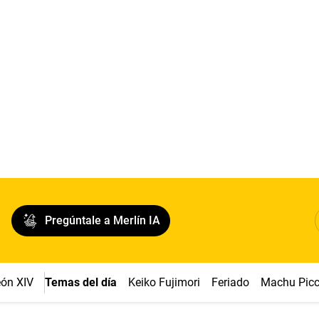
Pregúntale a Merlín IA
ón XIV
Temas del día
Keiko Fujimori
Feriado
Machu Pic