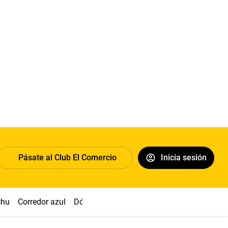
Pásate al Club El Comercio
Inicia sesión
chu
Corredor azul
Dólar
Congreso
Nasca
Acuña
Toled