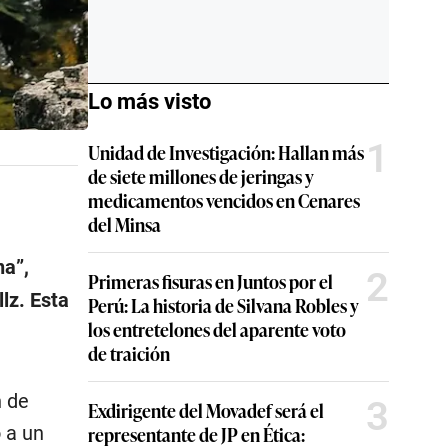
Lo más visto
1
Unidad de Investigación: Hallan más
de siete millones de jeringas y
medicamentos vencidos en Cenares
del Minsa
na”,
2
Primeras fisuras en Juntos por el
lz. Esta
Perú: La historia de Silvana Robles y
los entretelones del aparente voto
de traición
n de
3
Exdirigente del Movadef será el
representante de JP en Ética:
 a un