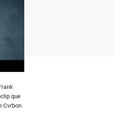
Frank
clip que
um Cvrbon