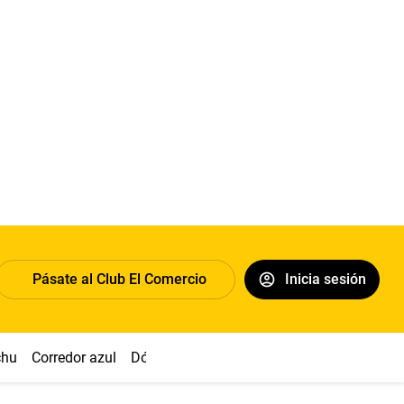
Pásate al Club El Comercio
Inicia sesión
chu
Corredor azul
Dólar
Congreso
Nasca
Acuña
Toled