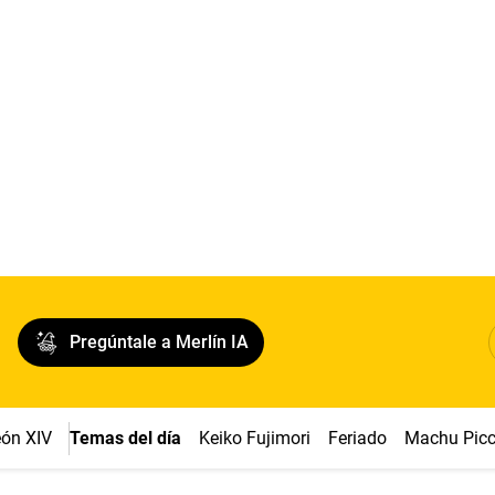
Pregúntale a Merlín IA
ón XIV
Temas del día
Keiko Fujimori
Feriado
Machu Pic