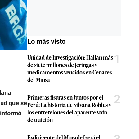
Lo más visto
1
Unidad de Investigación: Hallan más
de siete millones de jeringas y
medicamentos vencidos en Cenares
del Minsa
lana
2
Primeras fisuras en Juntos por el
tud que se
Perú: La historia de Silvana Robles y
los entretelones del aparente voto
 informó
de traición
Exdirigente del Movadef será el