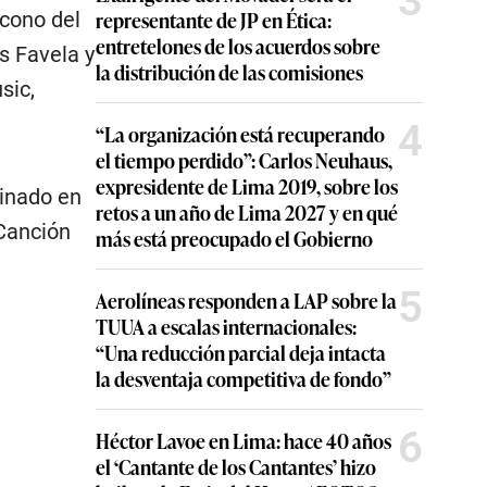
3
representante de JP en Ética:
ícono del
entretelones de los acuerdos sobre
s Favela y
la distribución de las comisiones
sic,
4
“La organización está recuperando
el tiempo perdido”: Carlos Neuhaus,
expresidente de Lima 2019, sobre los
minado en
retos a un año de Lima 2027 y en qué
 Canción
más está preocupado el Gobierno
5
Aerolíneas responden a LAP sobre la
TUUA a escalas internacionales:
“Una reducción parcial deja intacta
la desventaja competitiva de fondo”
6
Héctor Lavoe en Lima: hace 40 años
el ‘Cantante de los Cantantes’ hizo