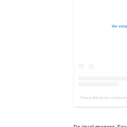
Ver est
Una publicación compart
De igual manera, Fav