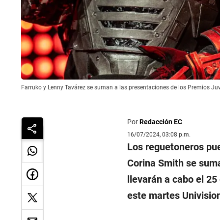
Farruko y Lenny Tavárez se suman a las presentaciones de los Premios Juv
Por
Redacción EC
16/07/2024, 03:08 p.m.
Los reguetoneros pu
Corina Smith se suma
llevarán a cabo el 25
este martes Univisio