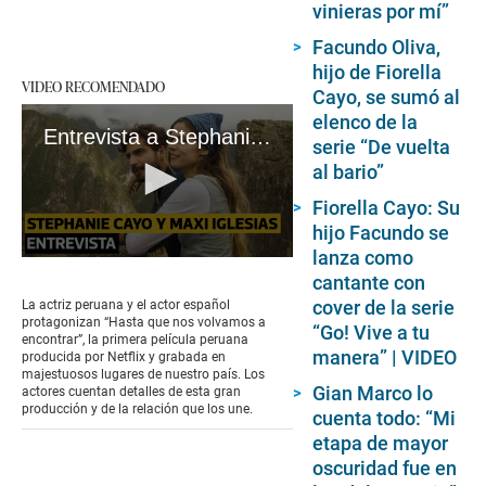
vinieras por mí”
Facundo Oliva,
hijo de Fiorella
VIDEO RECOMENDADO
Cayo, se sumó al
elenco de la
Entrevista a Stephanie Cayo y Maxi Iglesias, un amor real.
serie “De vuelta
al bario”
Fiorella Cayo: Su
hijo Facundo se
lanza como
0
cantante con
seconds
of
cover de la serie
La actriz peruana y el actor español
4
protagonizan “Hasta que nos volvamos a
“Go! Vive a tu
minutes,
encontrar”, la primera película peruana
22
manera” | VIDEO
producida por Netflix y grabada en
seconds
majestuosos lugares de nuestro país. Los
Gian Marco lo
actores cuentan detalles de esta gran
producción y de la relación que los une.
cuenta todo: “Mi
etapa de mayor
oscuridad fue en