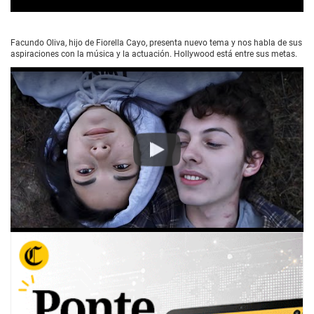
0
s
e
Facundo Oliva, hijo de Fiorella Cayo, presenta nuevo tema y nos habla de sus
c
aspiraciones con la música y la actuación. Hollywood está entre sus metas.
o
n
d
s
o
f
4
m
i
Play
n
u
t
e
s
,
8
s
e
c
o
n
d
s