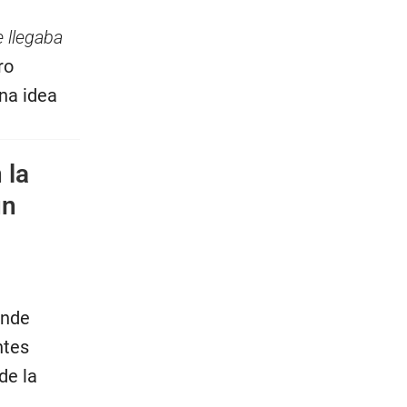
 llegaba
ro
na idea
 la
un
onde
ntes
de la