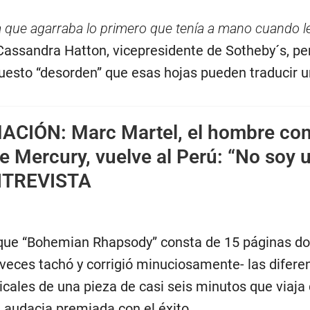
na que agarraba lo primero que tenía a mano cuando le
 Cassandra Hatton, vicepresidente de Sotheby´s, pe
puesto “desorden” que esas hojas pueden traducir u
MACIÓN:
Marc Martel, el hombre con
e Mercury, vuelve al Perú: “No soy 
ENTREVISTA
ue “Bohemian Rhapsody” consta de 15 páginas d
 veces tachó y corrigió minuciosamente- las difere
cales de una pieza de casi seis minutos que viaja 
 audacia premiada con el éxito.