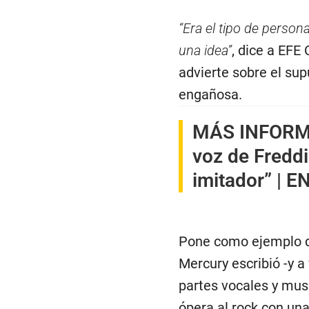
“Era el tipo de perso
una idea”
, dice a EFE
advierte sobre el su
engañosa.
MÁS INFOR
voz de Freddi
imitador” | 
Pone como ejemplo q
Mercury escribió -y a
partes vocales y musi
ópera al rock con una