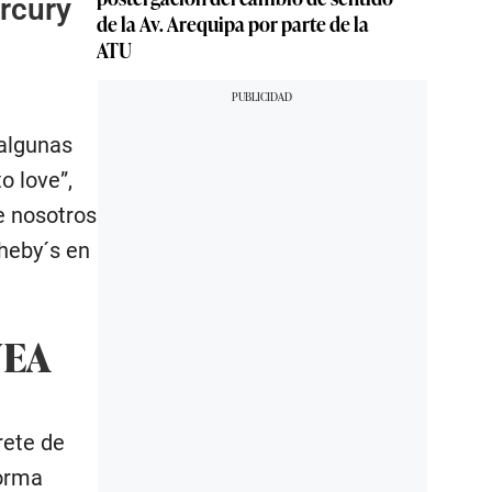
rcury
de la Av. Arequipa por parte de la
ATU
 algunas
o love”,
e nosotros
heby´s en
NEA
rete de
forma