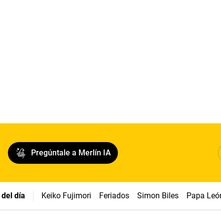
Pregúntale a Merlín IA
del día
Keiko Fujimori
Feriados
Simon Biles
Papa Leó