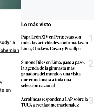
Lo más visto
1
Papa León XIV en Perú: estas son
todas las actividades confirmadas en
sody” a
Lima, Chiclayo, Cusco y Pucallpa
Bohemian
2
Simone Biles en Lima: paso a paso,
la agenda de la gimnasta más
ganadora del mundo y una visita
que emocionará a toda una
e
selección nacional
te en
3
Aerolíneas responden a LAP sobre la
TUUA a escalas internacionales: