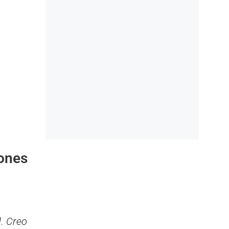
iones
. Creo