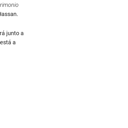
trimonio
Hassan.
rá junto a
 está a