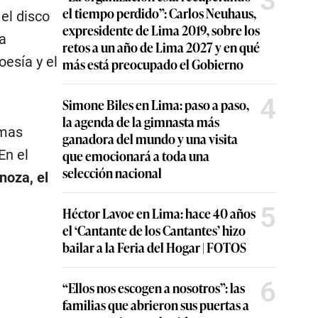
3
el tiempo perdido”: Carlos Neuhaus,
, el disco
expresidente de Lima 2019, sobre los
ha
retos a un año de Lima 2027 y en qué
oesía y el
más está preocupado el Gobierno
4
Simone Biles en Lima: paso a paso,
la agenda de la gimnasta más
emas
ganadora del mundo y una visita
que emocionará a toda una
En el
selección nacional
noza, el
5
Héctor Lavoe en Lima: hace 40 años
el ‘Cantante de los Cantantes’ hizo
bailar a la Feria del Hogar | FOTOS
6
“Ellos nos escogen a nosotros”: las
familias que abrieron sus puertas a