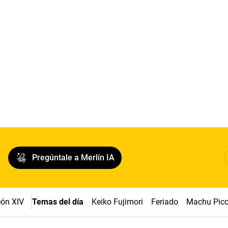
Pregúntale a Merlín IA
ón XIV
Temas del día
Keiko Fujimori
Feriado
Machu Pic