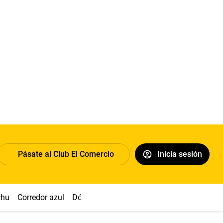
Pásate al Club El Comercio
Inicia sesión
chu
Corredor azul
Dólar
Congreso
Nasca
Acuña
Toled