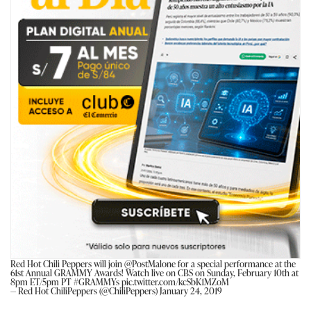
Red Hot Chili Peppers will join
@PostMalone
for a special performance at the
61st Annual GRAMMY Awards! Watch live on CBS on Sunday, February 10th at
8pm ET/5pm PT
#GRAMMYs
pic.twitter.com/kcSbK1MZoM
— Red Hot ChiliPeppers (@ChiliPeppers)
January 24, 2019