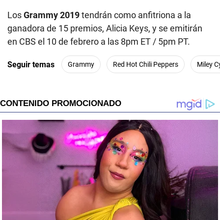
Los
Grammy 2019
tendrán como anfitriona a la
ganadora de 15 premios, Alicia Keys, y se emitirán
en CBS el 10 de febrero a las 8pm ET / 5pm PT.
Seguir temas
Grammy
Red Hot Chili Peppers
Miley C