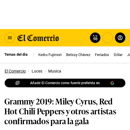
Temas del día
Keiko Fujimori
Betssy Chávez
Feriados
Dólar
J
El Comercio
·
Luces
·
Musica
Añadir El Comercio como fuente preferida en
Grammy 2019: Miley Cyrus, Red
Hot Chili Peppers y otros artistas
confirmados para la gala