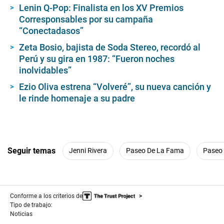
Lenin Q-Pop: Finalista en los XV Premios
s
,
Corresponsables por su campaña
0
“Conectadasos”
Zeta Bosio, bajista de Soda Stereo, recordó al
Perú y su gira en 1987: “Fueron noches
inolvidables”
Ezio Oliva estrena “Volveré”, su nueva canción y
le rinde homenaje a su padre
Seguir temas
Jenni Rivera
Paseo De La Fama
Paseo
Conforme a los criterios de
Tipo de trabajo:
Noticias