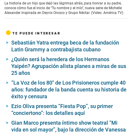
e
La historia de un hijo que dejó las lágrimas atrás, para honrar a su padre,
c
conoce cómo fue el inicio de “Tu nombre y el mío”, nueva serie de Michelle
o
Alexander inspirada en Deyvis Orosco y Grupo Néctar. (Video: América TV)
n
d
s
o
TE PUEDE INTERESAR
f
5
Sebastián Yatra entrega beca de la fundación
m
Latin Grammy a contrabajista cubano
i
n
u
¿Quién será la heredera de los Hermanos
t
Yaipén? Agrupación alista planes a miras de sus
e
25 años
s
,
“La Voz de los 80″ de Los Prisioneros cumple 40
8
s
años: fundador de la banda cuenta su historia de
e
éxito y censura
c
o
Ezio Oliva presenta “Fiesta Pop”, su primer
n
d
“conciertono”: los detalles aquí
s
Gian Marco presenta íntimo show teatral “Mi
vida en sol mayor”, bajo la dirección de Vanessa