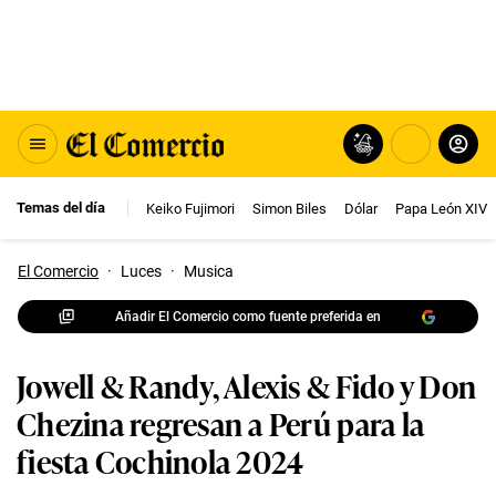
Temas del día
Keiko Fujimori
Simon Biles
Dólar
Papa León XIV
El Comercio
·
Luces
·
Musica
Añadir El Comercio como fuente preferida en
Jowell & Randy, Alexis & Fido y Don
Chezina regresan a Perú para la
fiesta Cochinola 2024