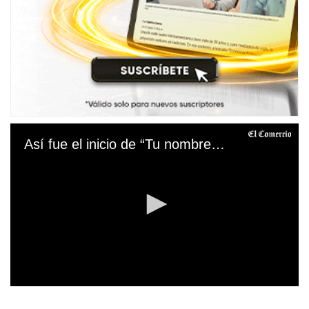
Así fue el inicio de “Tu nombre y el mío”: Nueva serie inspirada en Deyvis Orosco y Grupo Néctar
0
s