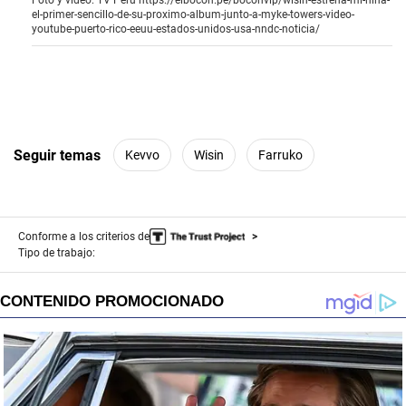
Foto y video: TV Perú
https://elbocon.pe/boconvip/wisin-estrena-mi-nina-
el-primer-sencillo-de-su-proximo-album-junto-a-myke-towers-video-
youtube-puerto-rico-eeuu-estados-unidos-usa-nndc-noticia/
Seguir temas
Kevvo
Wisin
Farruko
Conforme a los criterios de
Tipo de trabajo: