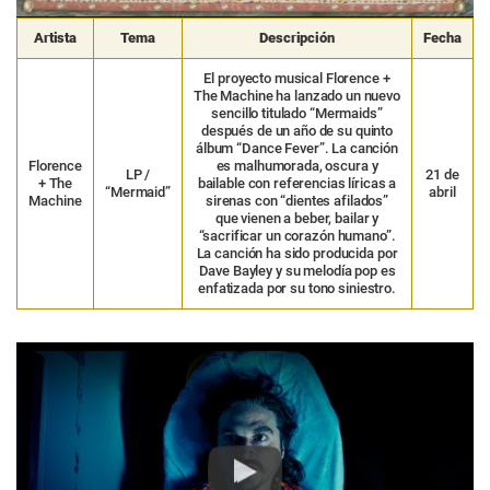
Artista
Tema
Descripción
Fecha
El proyecto musical Florence +
The Machine ha lanzado un nuevo
sencillo titulado “Mermaids”
después de un año de su quinto
álbum “Dance Fever”. La canción
Florence
es malhumorada, oscura y
LP /
21 de
+ The
bailable con referencias líricas a
“Mermaid”
abril
Machine
sirenas con “dientes afilados”
que vienen a beber, bailar y
“sacrificar un corazón humano”.
La canción ha sido producida por
Dave Bayley y su melodía pop es
enfatizada por su tono siniestro.
Play