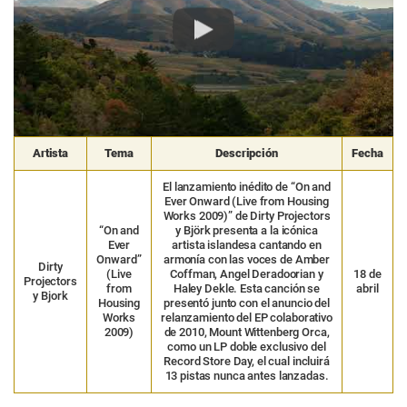
Play
Artista
Tema
Descripción
Fecha
El lanzamiento inédito de “On and
Ever Onward (Live from Housing
Works 2009)” de Dirty Projectors
“On and
y Björk presenta a la icónica
Ever
artista islandesa cantando en
Onward”
armonía con las voces de Amber
Dirty
(Live
Coffman, Angel Deradoorian y
18 de
Projectors
from
Haley Dekle. Esta canción se
abril
y Bjork
Housing
presentó junto con el anuncio del
Works
relanzamiento del EP colaborativo
2009)
de 2010, Mount Wittenberg Orca,
como un LP doble exclusivo del
Record Store Day, el cual incluirá
13 pistas nunca antes lanzadas.