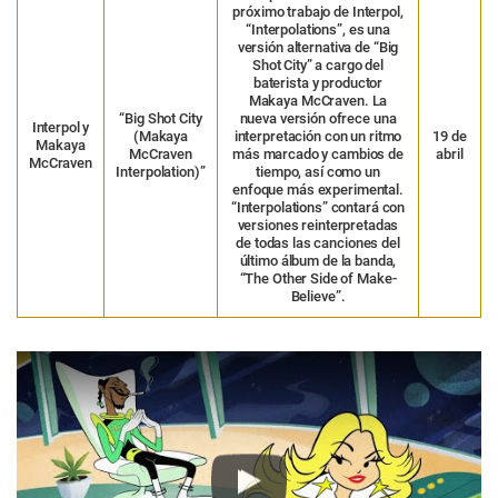
próximo trabajo de Interpol,
“Interpolations”, es una
versión alternativa de “Big
Shot City” a cargo del
baterista y productor
Makaya McCraven. La
“Big Shot City
nueva versión ofrece una
Interpol y
(Makaya
interpretación con un ritmo
19 de
Makaya
McCraven
más marcado y cambios de
abril
McCraven
Interpolation)”
tiempo, así como un
enfoque más experimental.
“Interpolations” contará con
versiones reinterpretadas
de todas las canciones del
último álbum de la banda,
“The Other Side of Make-
Believe”.
Play