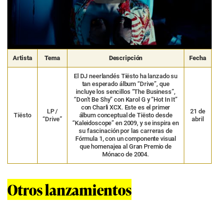
Artista
Tema
Descripción
Fecha
El DJ neerlandés Tiësto ha lanzado su
tan esperado álbum “Drive”, que
incluye los sencillos “The Business”,
“Don’t Be Shy” con Karol G y “Hot In It”
con Charli XCX. Este es el primer
LP /
21 de
Tiësto
álbum conceptual de Tiësto desde
“Drive”
abril
“Kaleidoscope” en 2009, y se inspira en
su fascinación por las carreras de
Fórmula 1, con un componente visual
que homenajea al Gran Premio de
Mónaco de 2004.
Otros lanzamientos