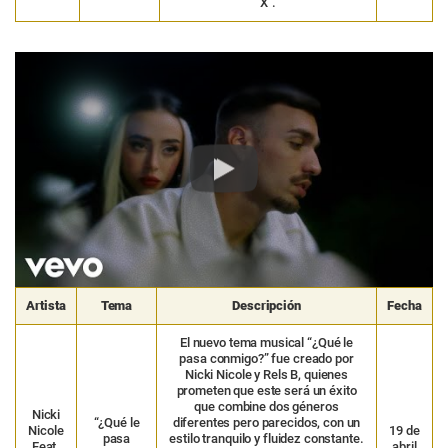
X”.
Play
Artista
Tema
Descripción
Fecha
El nuevo tema musical “¿Qué le
pasa conmigo?” fue creado por
Nicki Nicole y Rels B, quienes
prometen que este será un éxito
que combine dos géneros
Nicki
“¿Qué le
diferentes pero parecidos, con un
Nicole
19 de
pasa
estilo tranquilo y fluidez constante.
Feat.
abril