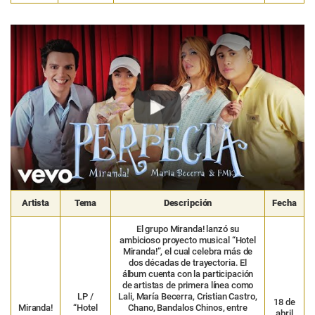
Play
Artista
Tema
Descripción
Fecha
El grupo Miranda! lanzó su
ambicioso proyecto musical “Hotel
Miranda!”, el cual celebra más de
dos décadas de trayectoria. El
álbum cuenta con la participación
de artistas de primera línea como
LP /
Lali, María Becerra, Cristian Castro,
18 de
Miranda!
“Hotel
Chano, Bandalos Chinos, entre
abril