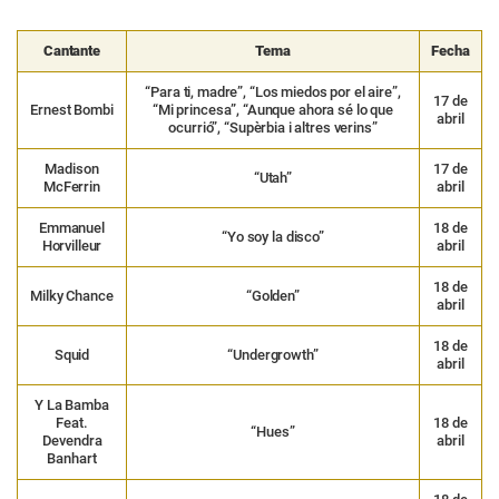
Cantante
Tema
Fecha
“Para ti, madre”, “Los miedos por el aire”,
17 de
Ernest Bombi
“Mi princesa”, “Aunque ahora sé lo que
abril
ocurrió”, “Supèrbia i altres verins”
Madison
17 de
“Utah”
McFerrin
abril
Emmanuel
18 de
“Yo soy la disco”
Horvilleur
abril
18 de
Milky Chance
“Golden”
abril
18 de
Squid
“Undergrowth”
abril
Y La Bamba
Feat.
18 de
“Hues”
Devendra
abril
Banhart