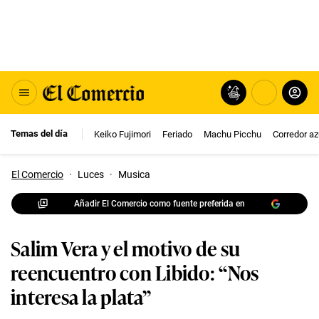
Temas del día
Keiko Fujimori
Feriado
Machu Picchu
Corredor az
El Comercio
·
Luces
·
Musica
Añadir El Comercio como fuente preferida en
Salim Vera y el motivo de su
reencuentro con Libido: “Nos
interesa la plata”