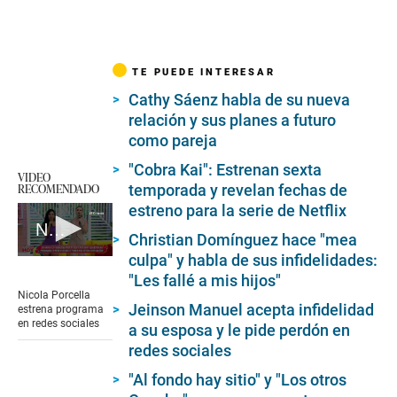
TE PUEDE INTERESAR
Cathy Sáenz habla de su nueva
relación y sus planes a futuro
como pareja
"Cobra Kai": Estrenan sexta
VIDEO
RECOMENDADO
temporada y revelan fechas de
estreno para la serie de Netflix
Nicola Porcella estrena programa en redes sociales
Christian Domínguez hace "mea
culpa" y habla de sus infidelidades:
0
seconds
"Les fallé a mis hijos"
of
Nicola Porcella
3
Jeinson Manuel acepta infidelidad
estrena programa
minutes,
en redes sociales
a su esposa y le pide perdón en
34
seconds
redes sociales
"Al fondo hay sitio" y "Los otros