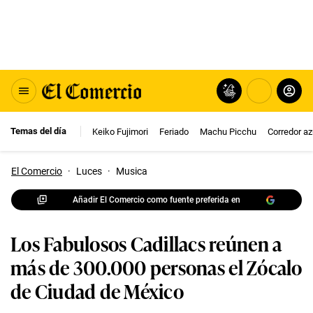
Temas del día
Keiko Fujimori
Feriado
Machu Picchu
Corredor az
El Comercio
·
Luces
·
Musica
Añadir El Comercio como fuente preferida en
Los Fabulosos Cadillacs reúnen a
más de 300.000 personas el Zócalo
de Ciudad de México