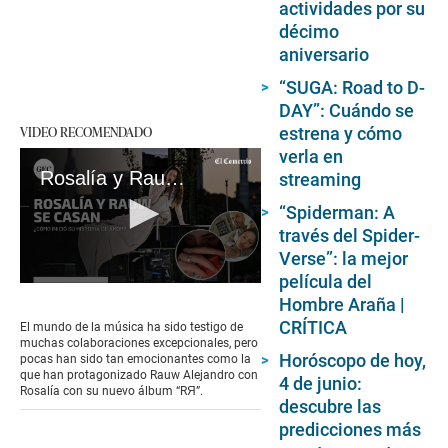
actividades por su
décimo
aniversario
“SUGA: Road to D-
DAY”: Cuándo se
VIDEO RECOMENDADO
estrena y cómo
verla en
Rosalía y Rauw Alejandro anuncian que se casan: la historia de amor detrás de su álbum colaborativo “RЯ”
streaming
“Spiderman: A
través del Spider-
Verse”: la mejor
película del
0
Hombre Araña |
seconds
of
CRÍTICA
El mundo de la música ha sido testigo de
2
muchas colaboraciones excepcionales, pero
minutes,
Horóscopo de hoy,
pocas han sido tan emocionantes como la
42
que han protagonizado Rauw Alejandro con
4 de junio:
seconds
Rosalía con su nuevo álbum “RЯ”.
descubre las
predicciones más