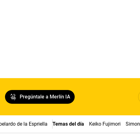
Pregúntale a Merlín IA
belardo de la Espriella
Temas del día
Keiko Fujimori
Simon 