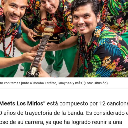
m con temas junto a Bomba Estéreo, Guaynaa y más. (Foto: Difusión)
Meets Los Mirlos”
está compuesto por 12 cancion
0 años de trayectoria de la banda. Es considerado e
so de su carrera, ya que ha logrado reunir a una