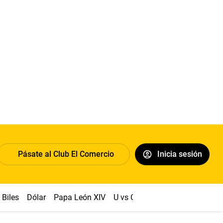
Pásate al Club El Comercio
Inicia sesión
Biles
Dólar
Papa León XIV
U vs Cristal
Congreso
Mach