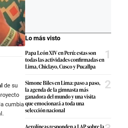
Lo más visto
1
Papa León XIV en Perú: estas son
todas las actividades confirmadas en
Lima, Chiclayo, Cusco y Pucallpa
2
Simone Biles en Lima: paso a paso,
l
de su
la agenda de la gimnasta más
proyecto
ganadora del mundo y una visita
que emocionará a toda una
 la cumbia
selección nacional
l.
Aerolíneas responden a LAP sobre la