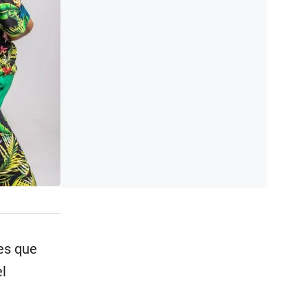
es que
l