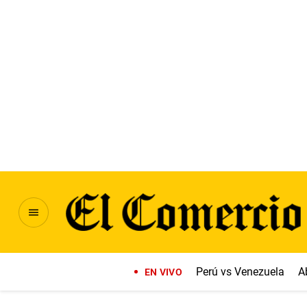
Perú vs Venezuela
A
EN VIVO