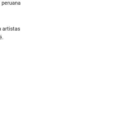
a peruana
 artistas
é.