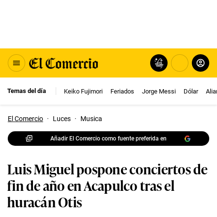
Temas del día
Keiko Fujimori
Feriados
Jorge Messi
Dólar
Ali
El Comercio
·
Luces
·
Musica
Añadir El Comercio como fuente preferida en
Luis Miguel pospone conciertos de
fin de año en Acapulco tras el
huracán Otis