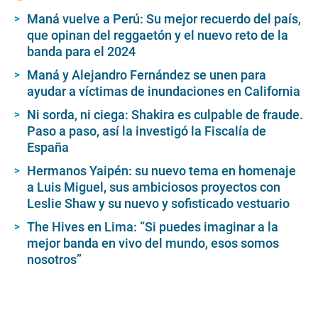
1
m
Maná vuelve a Perú: Su mejor recuerdo del país,
i
que opinan del reggaetón y el nuevo reto de la
n
u
banda para el 2024
t
e
Maná y Alejandro Fernández se unen para
,
ayudar a víctimas de inundaciones en California
2
6
Ni sorda, ni ciega: Shakira es culpable de fraude.
s
e
Paso a paso, así la investigó la Fiscalía de
c
España
o
n
Hermanos Yaipén: su nuevo tema en homenaje
d
s
a Luis Miguel, sus ambiciosos proyectos con
Leslie Shaw y su nuevo y sofisticado vestuario
The Hives en Lima: “Si puedes imaginar a la
mejor banda en vivo del mundo, esos somos
nosotros”