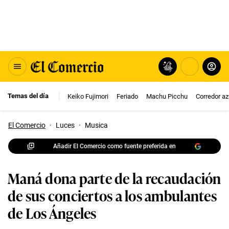
Temas del día
Keiko Fujimori
Feriado
Machu Picchu
Corredor az
El Comercio
·
Luces
·
Musica
Añadir El Comercio como fuente preferida en
Maná dona parte de la recaudación
de sus conciertos a los ambulantes
de Los Ángeles