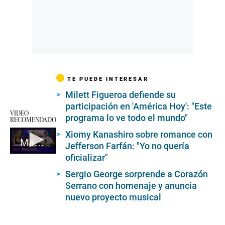
TE PUEDE INTERESAR
Milett Figueroa defiende su
participación en 'América Hoy': "Este
VIDEO
programa lo ve todo el mundo"
RECOMENDADO
Xiomy Kanashiro sobre romance con
Magaly y su tensa entrevista con Greissy tras revelar embarazo: no estés pidiendo ayuda, porque Randol no tiene para mantener a tu nuevo hijo
Jefferson Farfán: "Yo no quería
oficializar"
0
seconds
of
Sergio George sorprende a Corazón
3
Serrano con homenaje y anuncia
minutes,
nuevo proyecto musical
31
seconds