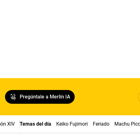
Pregúntale a Merlín IA
ón XIV
Temas del día
Keiko Fujimori
Feriado
Machu Pic