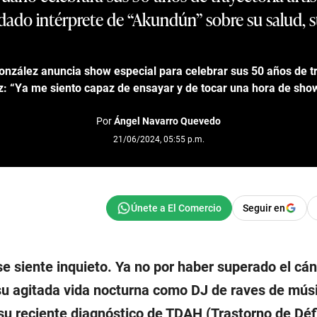
ado intérprete de “Akundún” sobre su salud, sus
onzález anuncia show especial para celebrar sus 50 años de t
z: “Ya me siento capaz de ensayar y de tocar una hora de sho
Por
Ángel Navarro Quevedo
21/06/2024, 05:55 p.m.
Seguir en
e siente inquieto. Ya no por haber superado el cá
su agitada vida nocturna como DJ de raves de mús
 su reciente diagnóstico de TDAH (Trastorno de Défi