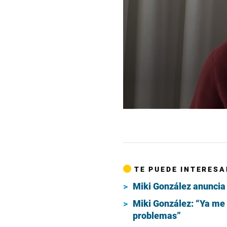
0
seconds
of
24
seconds
Volume
90%
TE PUEDE INTERESA
Miki González anuncia 
Miki González: “Ya me 
problemas”