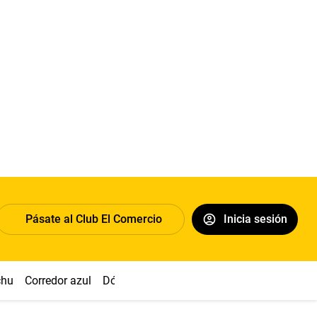
Pásate al Club El Comercio
Inicia sesión
chu
Corredor azul
Dólar
Congreso
Nasca
Acuña
Toled