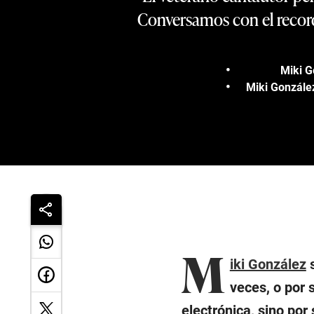
Conversamos con el record
Miki G
Miki Gonzále
M
iki González
s
veces, o por 
electrónica, sino por