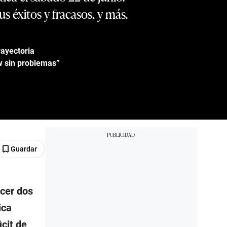
 éxitos y fracasos, y más.
rayectoria
w sin problemas”
Guardar
ncer dos
ica
cit de