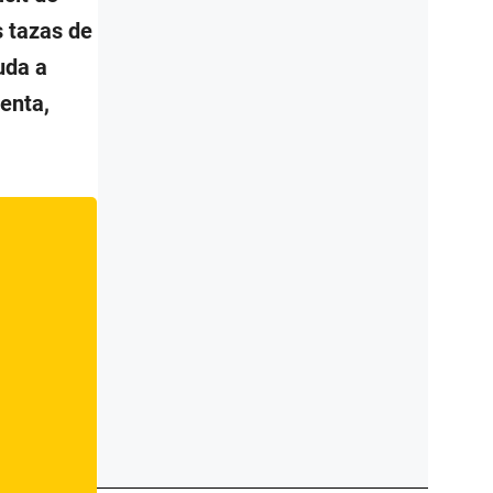
s tazas de
uda a
enta,