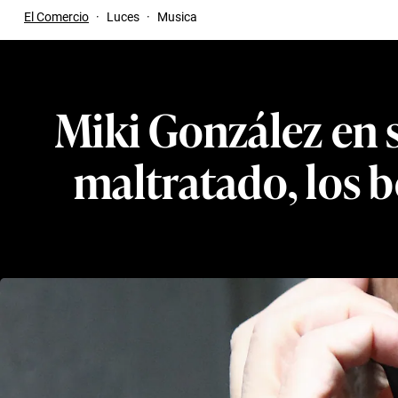
El Comercio
·
Luces
·
Musica
Miki González en s
maltratado, los b