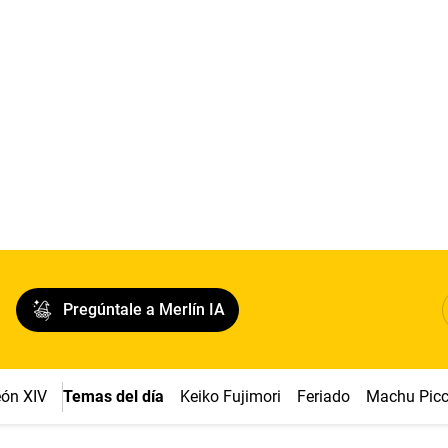
Pregúntale a Merlín IA
ón XIV
Temas del día
Keiko Fujimori
Feriado
Machu Pic