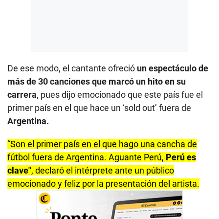
De ese modo, el cantante ofreció
un espectáculo de
más de 30 canciones que marcó un hito en su
carrera
, pues dijo emocionado que este país fue el
primer país en el que hace un ‘sold out’ fuera de
Argentina.
“Son el primer país en el que hago una cancha de
fútbol fuera de Argentina. Aguante Perú,
Perú es
clave"
, declaró el intérprete ante un público
emocionado y feliz por la presentación del artista.