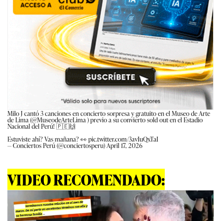
Milo J cantó 3 canciones en concierto sorpresa y gratuito en el Museo de Arte
de Lima (
@MuseodeArteLima
) previo a su convierto sold out en el Estadio
Nacional del Perú! 🇵🇪🙌
Estuviste ahí? Vas mañana? 👀
pic.twitter.com/3avIuQxTaI
— Conciertos Perú (@conciertosperu)
April 17, 2026
VIDEO RECOMENDADO: