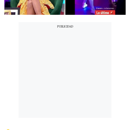
00:00
/
02:17