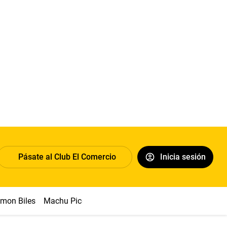
Pásate al Club El Comercio
Inicia sesión
imon Biles
Machu Picchu
Abelardo de la Espriella
Sueldo 