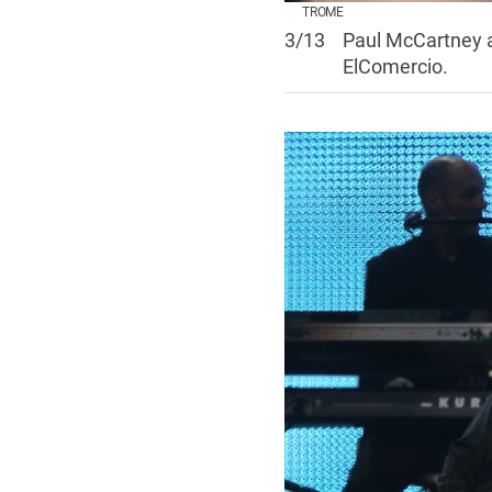
TROME
3
/
13
Paul McCartney a
ElComercio.