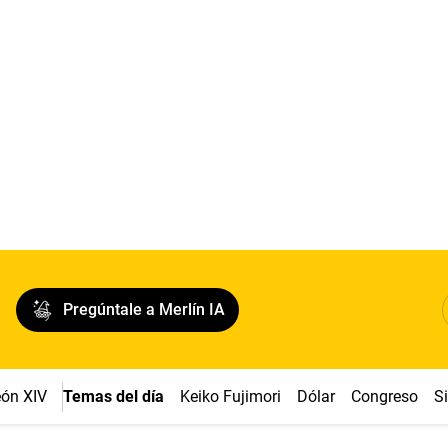
Pregúntale a Merlín IA
ón XIV
Temas del día
Keiko Fujimori
Dólar
Congreso
S