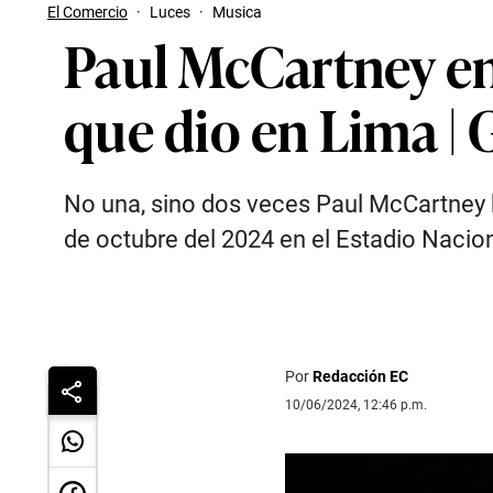
El Comercio
·
Luces
·
Musica
Paul McCartney en 
que dio en Lima |
No una, sino dos veces Paul McCartney h
de octubre del 2024 en el Estadio Nacio
Por
Redacción EC
10/06/2024, 12:46 p.m.