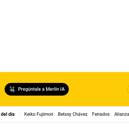
Pregúntale a Merlín IA
del día
Keiko Fujimori
Betssy Chávez
Feriados
Alianz