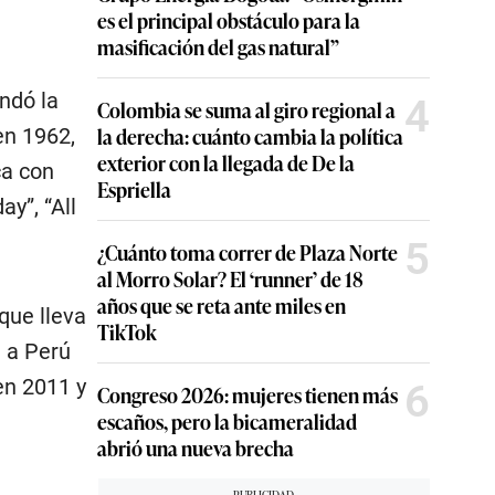
es el principal obstáculo para la
masificación del gas natural”
ndó la
4
Colombia se suma al giro regional a
la derecha: cuánto cambia la política
en 1962,
exterior con la llegada de De la
ca con
Espriella
y”, “All
5
¿Cuánto toma correr de Plaza Norte
al Morro Solar? El ‘runner’ de 18
años que se reta ante miles en
que lleva
TikTok
a a Perú
en 2011 y
6
Congreso 2026: mujeres tienen más
escaños, pero la bicameralidad
abrió una nueva brecha