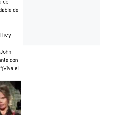
a de
idable de
ll My
 John
ante con
“¡Viva el