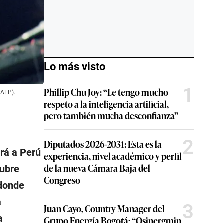
Lo más visto
1
Phillip Chu Joy: “Le tengo mucho
 AFP).
respeto a la inteligencia artificial,
pero también mucha desconfianza”
2
Diputados 2026-2031: Esta es la
ará a Perú
experiencia, nivel académico y perfil
de la nueva Cámara Baja del
tubre
Congreso
 donde
a
3
Juan Cayo, Country Manager del
a
Grupo Energía Bogotá: “Osinergmin