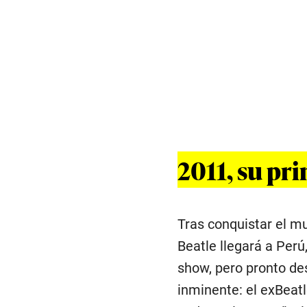
2011, su pr
Tras conquistar el m
Beatle llegará a Per
show, pero pronto des
inminente: el exBeat