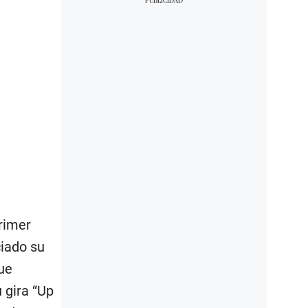
rimer
ciado su
fue
 gira “Up