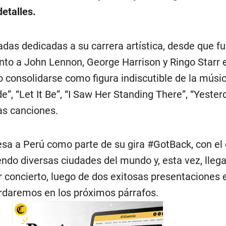
etalles.
das dedicadas a su carrera artística, desde que fu
nto a John Lennon, George Harrison y Ringo Starr 
 consolidarse como figura indiscutible de la músi
”, “Let It Be”, “I Saw Her Standing There”, “Yesterda
as canciones.
resa a Perú como parte de su gira #GotBack, con el 
ndo diversas ciudades del mundo y, esta vez, lleg
r concierto, luego de dos exitosas presentaciones 
ordaremos en los próximos párrafos.