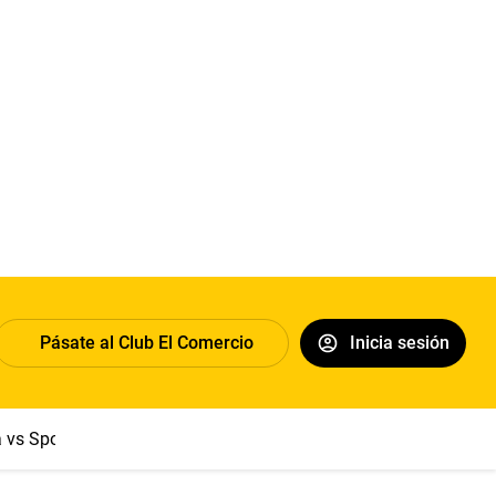
Pásate al Club El Comercio
Inicia sesión
a vs Sport Boys
Jorge Messi
Dólar
Papa León XIV
Congre