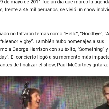
 9 de mayo de 2011 fue un día que marcó la agend
s, frente a 45 mil peruanos, se vivió un show inolv
iado no faltaron temas como “Hello”, “Goodbye”, “A
 y “Eleanor Rigby”. También hubo homenajes a sus
mo a George Harrison con su éxito, “Something” y
ay”. El concierto llegó a su momento más impact
antes de finalizar el show, Paul McCartney gritara: 