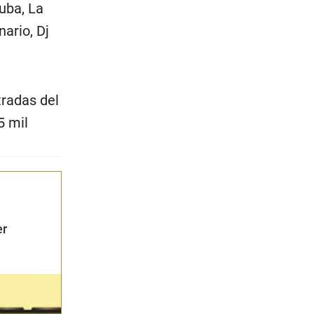
uba, La
ario, Dj
tradas del
5 mil
er