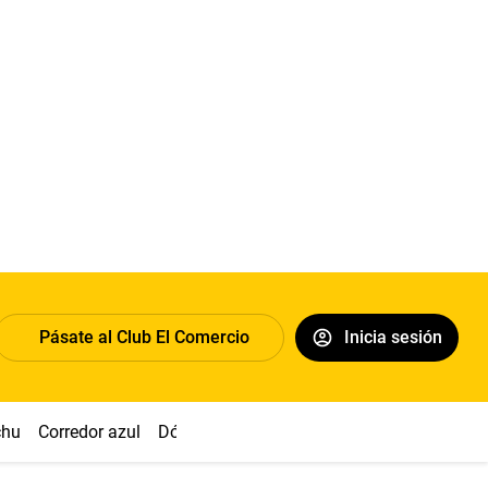
Pásate al Club El Comercio
Inicia sesión
chu
Corredor azul
Dólar
Congreso
Nasca
Acuña
Toled