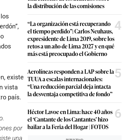
la distribución de las comisiones
 los
4
“La organización está recuperando
erdón”,
el tiempo perdido”: Carlos Neuhaus,
do
expresidente de Lima 2019, sobre los
retos a un año de Lima 2027 y en qué
ados
más está preocupado el Gobierno
5
Aerolíneas responden a LAP sobre la
n, existe
TUUA a escalas internacionales:
“Una reducción parcial deja intacta
n vista
la desventaja competitiva de fondo”
ro país.
6
Héctor Lavoe en Lima: hace 40 años
o.
el ‘Cantante de los Cantantes’ hizo
bailar a la Feria del Hogar | FOTOS
iones por
xiste una