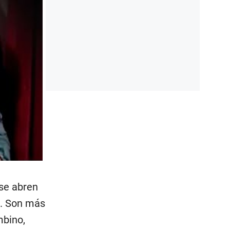
 se abren
de. Son más
mbino,