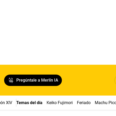
Pregúntale a Merlín IA
ón XIV
Temas del día
Keiko Fujimori
Feriado
Machu Pic