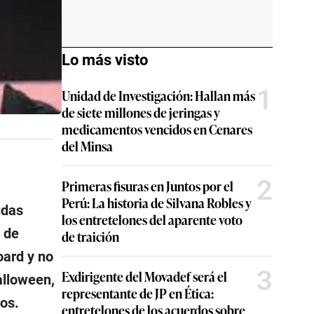
Lo más visto
1
Unidad de Investigación: Hallan más
de siete millones de jeringas y
medicamentos vencidos en Cenares
del Minsa
2
Primeras fisuras en Juntos por el
Perú: La historia de Silvana Robles y
udas
los entretelones del aparente voto
 de
de traición
oard y no
3
Exdirigente del Movadef será el
alloween,
representante de JP en Ética:
os.
entretelones de los acuerdos sobre