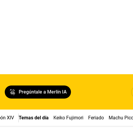
Pregúntale a Merlín IA
ón XIV
Temas del día
Keiko Fujimori
Feriado
Machu Pic