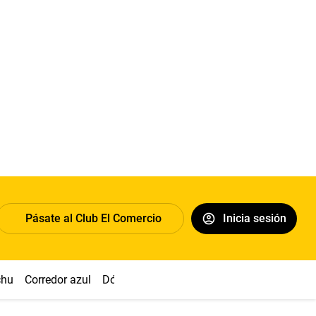
Pásate al Club El Comercio
Inicia sesión
chu
Corredor azul
Dólar
Congreso
Nasca
Acuña
Toled