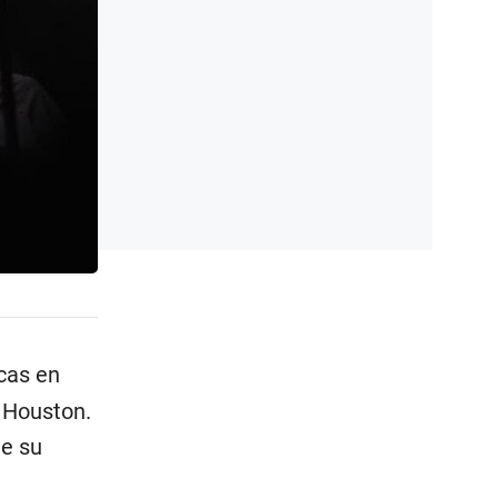
icas en
 Houston.
de su