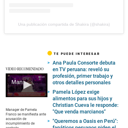
Una publicación compartida de Shakira (@shakira)
TE PUEDE INTERESAR
Ana Paula Consorte debuta
VIDEO RECOMENDADO
en TV peruana: reveló su
profesión, primer trabajo y
Manager de Pamela Franco se manifiesta ante acusación de incumplimiento de contrato
otros detalles personales
Pamela López exige
alimentos para sus hijos y
0
seconds
Christian Cueva le responde:
of
Manager de Pamela
"Que venda marcianos"
2
Franco se manifiesta ante
minutes,
acusación de
"Queremos a Oasis en Perú":
42
incumplimiento de
seconds
fanáticos peruanos piden el
contrato