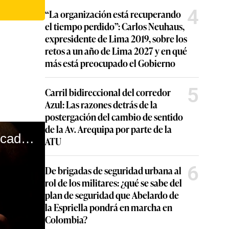
4
“La organización está recuperando
el tiempo perdido”: Carlos Neuhaus,
expresidente de Lima 2019, sobre los
retos a un año de Lima 2027 y en qué
más está preocupado el Gobierno
5
Carril bidireccional del corredor
Azul: Las razones detrás de la
postergación del cambio de sentido
de la Av. Arequipa por parte de la
Gian Marco revela la fecha de su concierto por sus 3 décadas de trayectoria artística
ATU
6
De brigadas de seguridad urbana al
rol de los militares: ¿qué se sabe del
plan de seguridad que Abelardo de
la Espriella pondrá en marcha en
Colombia?