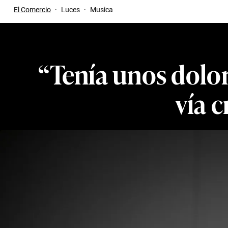
El Comercio
·
Luces
·
Musica
“Tenía unos dolor
vía c