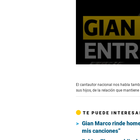
0
seconds
of
14
El cantautor nacional nos habla tambi
minutes,
sus hijos, de la relación que mantien
37
seconds
Volume
90%
TE PUEDE INTERESA
Gian Marco rinde homen
mis canciones”