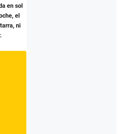
da en sol
oche, el
tarra, ni
.