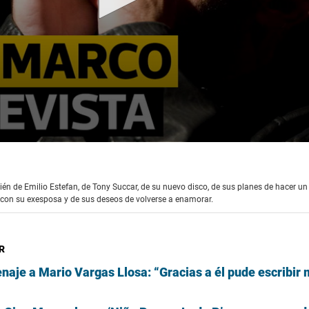
én de Emilio Estefan, de Tony Succar, de su nuevo disco, de sus planes de hacer un
e con su exesposa y de sus deseos de volverse a enamorar.
R
aje a Mario Vargas Llosa: “Gracias a él pude escribir