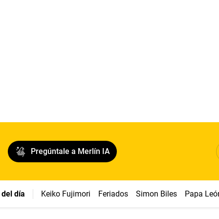
Pregúntale a Merlín IA
del día
Keiko Fujimori
Feriados
Simon Biles
Papa Leó