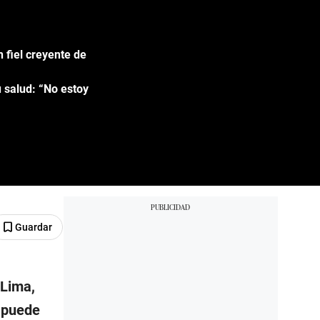
 fiel creyente de
 salud: “No estoy
Guardar
Lima,
o puede