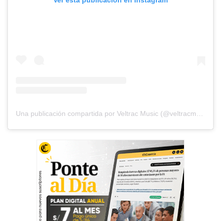
Una publicación compartida por Veltrac Music (@veltracmusic)