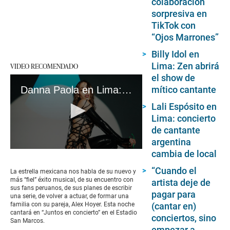
colaboración
sorpresiva en
TikTok con
“Ojos Marrones”
Billy Idol en
Lima: Zen abrirá
VIDEO RECOMENDADO
el show de
Danna Paola en Lima: la verdad detrás de “XT4S1S”, las lecciones que le dejó Lucrecia de “Élite” y los retos que persigue| #VideosEC
mítico cantante
Lali Espósito en
Lima: concierto
de cantante
argentina
0
cambia de local
seconds
of
“Cuando el
La estrella mexicana nos habla de su nuevo y
7
más “fiel” éxito musical, de su encuentro con
artista deje de
minutes,
sus fans peruanos, de sus planes de escribir
56
pagar para
una serie, de volver a actuar, de formar una
seconds
familia con su pareja, Alex Hoyer. Esta noche
(cantar en)
cantará en “Juntos en concierto” en el Estadio
conciertos, sino
San Marcos.
empezar a