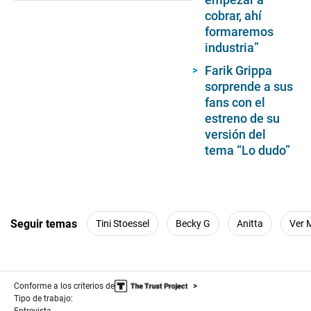
cobrar, ahí
formaremos
industria”
Farik Grippa
sorprende a sus
fans con el
estreno de su
versión del
tema “Lo dudo”
Seguir temas
Tini Stoessel
Becky G
Anitta
Ver 
Conforme a los criterios de
Tipo de trabajo: