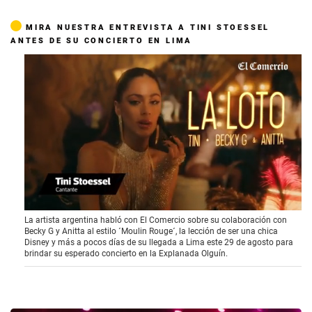
MIRA NUESTRA ENTREVISTA A TINI STOESSEL
ANTES DE SU CONCIERTO EN LIMA
0
La artista argentina habló con El Comercio sobre su colaboración con
s
Becky G y Anitta al estilo ´Moulin Rouge´, la lección de ser una chica
e
Disney y más a pocos días de su llegada a Lima este 29 de agosto para
c
brindar su esperado concierto en la Explanada Olguín.
o
n
d
s
o