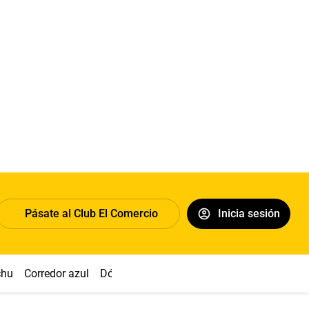
Pásate al Club El Comercio
Inicia sesión
chu
Corredor azul
Dólar
Congreso
Nasca
Acuña
Toled