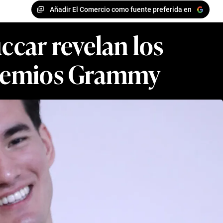
Añadir El Comercio como fuente preferida en
ccar revelan los
s Premios Grammy