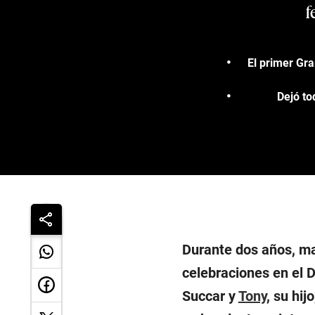
f
El primer Gr
Dejó to
Durante dos años, ma
celebraciones en el D
Succar y
Tony
, su hij