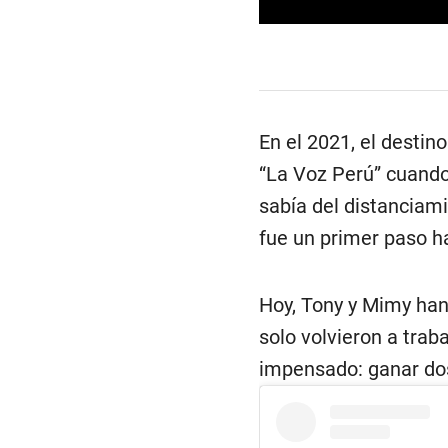
0
s
e
c
o
n
d
En el 2021, el destin
s
o
“La Voz Perú” cuando
f
6
sabía del distanciami
m
i
fue un primer paso ha
n
u
t
e
Hoy, Tony y Mimy han
s
,
solo volvieron a trab
4
5
impensado: ganar d
s
e
c
o
n
d