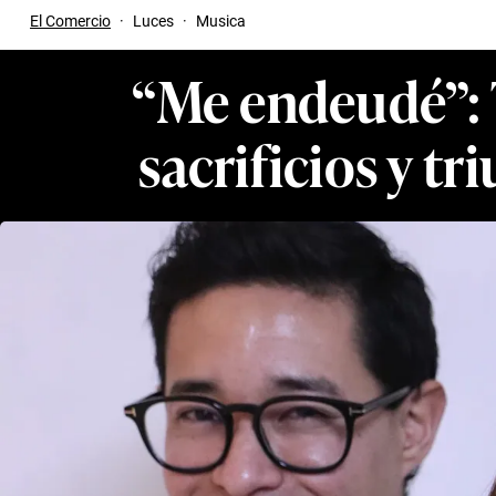
El Comercio
·
Luces
·
Musica
“Me endeudé”: T
sacrificios y t