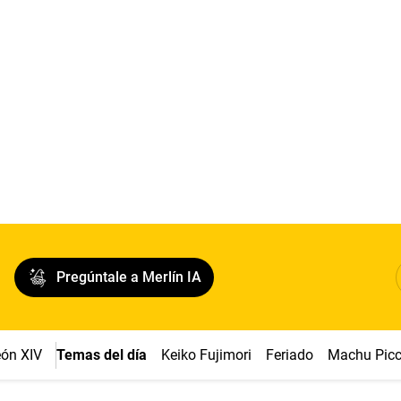
Pregúntale a Merlín IA
ón XIV
Temas del día
Keiko Fujimori
Feriado
Machu Pic