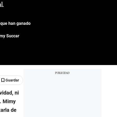
l.
o que han ganado
Mimy Succar
Guardar
idad, ni
s. Mimy
tarla de