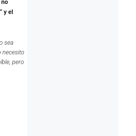
 no
” y el
o sea
o necesito
íble, pero