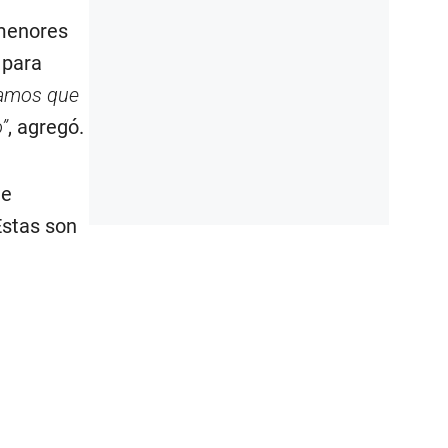
 menores
 para
ramos que
”
, agregó.
ue
Estas son