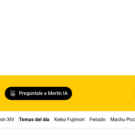
Pregúntale a Merlín IA
ón XIV
Temas del día
Keiko Fujimori
Feriado
Machu Pic