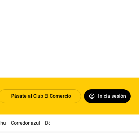
Pásate al Club El Comercio
Inicia sesión
chu
Corredor azul
Dólar
Congreso
Nasca
Acuña
Toled