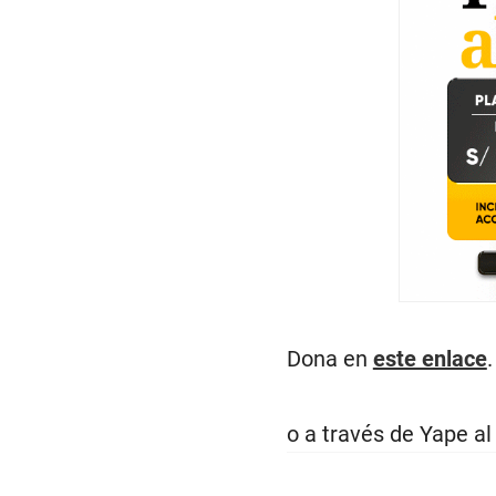
Dona en
este enlace
.
o a través de Yape a