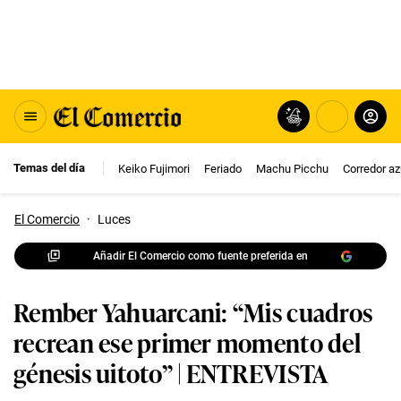
Temas del día
Keiko Fujimori
Feriado
Machu Picchu
Corredor az
El Comercio
·
Luces
Añadir El Comercio como fuente preferida en
Rember Yahuarcani: “Mis cuadros
recrean ese primer momento del
génesis uitoto” | ENTREVISTA