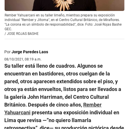
Rember Yahuarcani en su taller limeño, mientras prepara su exposición
individual "Rember y Jitoma", en el Centro Cultural Británico, de Miraflores.
"La corona es un símbolo de responsabilidad", dice. Foto: José Rojas Bashe
GEC.
/
JOSE ROJAS BASHE
Por
Jorge Paredes Laos
08/10/2021, 08:19 a.m.
Su taller está lleno de cuadros. Algunos se
encuentran en bastidores, otros cuelgan de la
pared, otros aparecen extendidos sobre el piso, y
otros ya están envueltos, listos para ser llevados a
la galería John Harriman, del Centro Cultural
Británico. Después de cinco años,
Rember
Yahuarcani
presenta una exposición individual en
Lima que revisa —”no quiero llamarla
retrospectiva”, dice— su producción pictórica desde