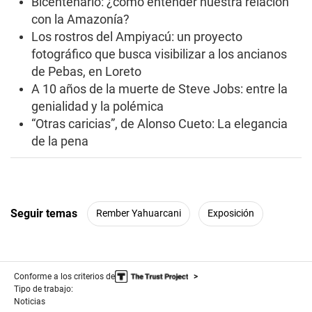
Bicentenario: ¿cómo entender nuestra relación
i
con la Amazonía?
n
u
Los rostros del Ampiyacú: un proyecto
t
e
fotográfico que busca visibilizar a los ancianos
s
de Pebas, en Loreto
,
3
A 10 años de la muerte de Steve Jobs: entre la
4
genialidad y la polémica
s
e
“Otras caricias”, de Alonso Cueto: La elegancia
c
de la pena
o
n
d
s
Seguir temas
Rember Yahuarcani
Exposición
Conforme a los criterios de
Tipo de trabajo:
Noticias