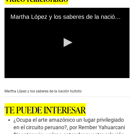
Martha López y los saberes de la nación huitoto
0
s
e
Martha López y los saberes de la nación huitoto
c
o
n
TE PUEDE INTERESAR
d
s
o
¿Ocupa el arte amazónico un lugar privilegiado
f
en el circuito peruano?, por Rember Yahuarcani
3
m