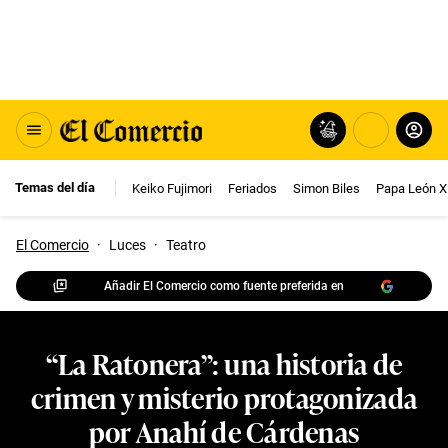
Temas del día
Keiko Fujimori
Feriados
Simon Biles
Papa León X
El Comercio
·
Luces
·
Teatro
Añadir El Comercio como fuente preferida en
“La Ratonera”: una historia de
crimen y misterio protagonizada
por Anahí de Cárdenas