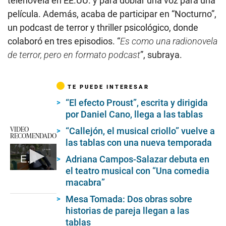
telenovela en EE.UU. y para doblar una voz para una
película. Además, acaba de participar en “Nocturno”,
un podcast de terror y thriller psicológico, donde
colaboró en tres episodios. “
Es como una radionovela
de terror, pero en formato podcast
”, subraya.
TE PUEDE INTERESAR
“El efecto Proust”, escrita y dirigida
por Daniel Cano, llega a las tablas
VIDEO
“Callejón, el musical criollo” vuelve a
RECOMENDADO
las tablas con una nueva temporada
EC | Gustavo Bueno - Entrevista
Adriana Campos-Salazar debuta en
el teatro musical con “Una comedia
0
macabra”
seconds
of
4
Mesa Tomada: Dos obras sobre
minutes,
historias de pareja llegan a las
30
tablas
seconds