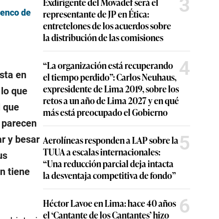
3
Exdirigente del Movadef será el
representante de JP en Ética:
lenco de
entretelones de los acuerdos sobre
la distribución de las comisiones
4
“La organización está recuperando
esta en
el tiempo perdido”: Carlos Neuhaus,
expresidente de Lima 2019, sobre los
 lo que
retos a un año de Lima 2027 y en qué
l que
más está preocupado el Gobierno
e parecen
5
Aerolíneas responden a LAP sobre la
ar y besar
TUUA a escalas internacionales:
us
“Una reducción parcial deja intacta
n tiene
la desventaja competitiva de fondo”
6
Héctor Lavoe en Lima: hace 40 años
el ‘Cantante de los Cantantes’ hizo