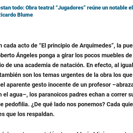
tan todo: Obra teatral “Jugadores” reúne un notable e
 Ricardo Blume
n cada acto de “El principio de Arquímedes”, la pu
berto Ángeles ponga a girar los pocos muebles de
io de una academia de natación. En efecto, al igua
también son los temas urgentes de la obra los qu
 del aparente gesto inocente de un profesor –abraz
n el agua–, los paranoicos padres echan a correr s
de pedofilia. ¿De qué lado nos ponemos? Cada quie
s que los respaldan.