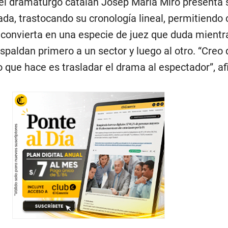
, el dramaturgo catalán Josep María Miró presenta s
a, trastocando su cronología lineal, permitiendo 
 convierta en una especie de juez que duda mientr
paldan primero a un sector y luego al otro. “Creo 
lo que hace es trasladar el drama al espectador”, af