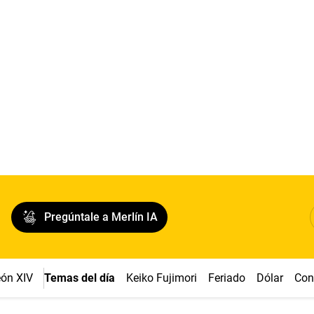
Pregúntale a Merlín IA
ón XIV
Temas del día
Keiko Fujimori
Feriado
Dólar
Con