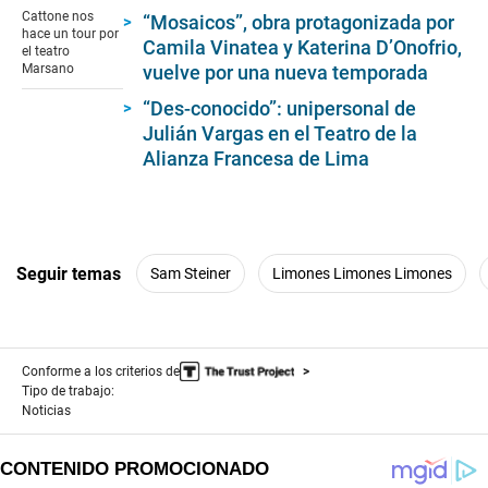
of
Cattone nos
“Mosaicos”, obra protagonizada por
3
hace un tour por
Camila Vinatea y Katerina D’Onofrio,
minutes,
el teatro
34
vuelve por una nueva temporada
Marsano
seconds
“Des-conocido”: unipersonal de
Julián Vargas en el Teatro de la
Alianza Francesa de Lima
Seguir temas
Sam Steiner
Limones Limones Limones
Conforme a los criterios de
Tipo de trabajo:
Noticias