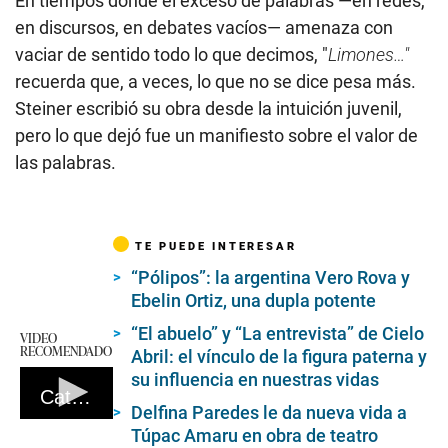
En tiempos donde el exceso de palabras —en redes,
en discursos, en debates vacíos— amenaza con
vaciar de sentido todo lo que decimos, "
Limones…"
recuerda que, a veces, lo que no se dice pesa más.
Steiner escribió su obra desde la intuición juvenil,
pero lo que dejó fue un manifiesto sobre el valor de
las palabras.
TE PUEDE INTERESAR
“Pólipos”: la argentina Vero Rova y
Ebelin Ortiz, una dupla potente
“El abuelo” y “La entrevista” de Cielo
VIDEO
RECOMENDADO
Abril: el vínculo de la figura paterna y
su influencia en nuestras vidas
Cattone nos hace un tour por el teatro Marsano.
Delfina Paredes le da nueva vida a
0
Túpac Amaru en obra de teatro
seconds