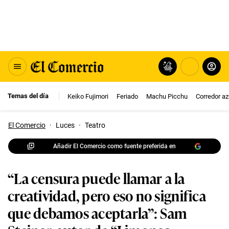
Temas del día
Keiko Fujimori
Feriado
Machu Picchu
Corredor az
El Comercio
·
Luces
·
Teatro
Añadir El Comercio como fuente preferida en
“La censura puede llamar a la
creatividad, pero eso no significa
que debamos aceptarla”: Sam